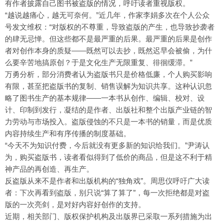
有作者披露自己图书被盗版的情况，呼吁读者重视版权。
“越说越痛心，越无可奈何。”近几年，作家李娟多次在个人公众
号发文维权：“对版权的不尊重，导致盗版的产生，也导致抄袭者
的肆无忌惮。但这些都不是最严重的后果。最严重的后果是创作
者对创作本身的质疑——既然可以去抄，既然迟早会被偷，为什
么要辛苦地搞原创？于是文化生产无限重复、徘徊缓滞。”
万勇分析，部分消费者认为盗版书只是价格低廉，个人购买影响
有限，甚至把盗版书的复制、销售误解为知识共享。这种认识忽
略了图书生产的基本规律——一本书从创作、编辑、校对、设
计、印制到发行，凝结的是作者、出版社和整个出版产业链的智
力劳动与市场投入。盗版侵蚀的不只是一本书的销量，而是优质
内容持续生产和有序传播的制度基础。
“今天不为知识付费，今后就没有更多新的知识给我们。”尹涛认
为，购买盗版书，读者看似得到了低价的商品，但是这不利于精
神产品的再创造、再生产。
反盗版从来不是作者和出版机构的“独角戏”。周思仪呼吁广大读
者：下次再看到盗版，别只说“算了算了”，每一次拒绝都是对盗
版的一次亮剑，是对好内容好创作的支持。
近期，相关部门、版权保护机构及出版界已采取一系列措施为出