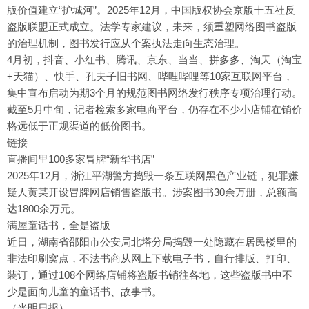
版价值建立“护城河”。2025年12月，中国版权协会京版十五社反
盗版联盟正式成立。法学专家建议，未来，须重塑网络图书盗版
的治理机制，图书发行应从个案执法走向生态治理。
4月初，抖音、小红书、腾讯、京东、当当、拼多多、淘天（淘宝
+天猫）、快手、孔夫子旧书网、哔哩哔哩等10家互联网平台，
集中宣布启动为期3个月的规范图书网络发行秩序专项治理行动。
截至5月中旬，记者检索多家电商平台，仍存在不少小店铺在销价
格远低于正规渠道的低价图书。
链接
直播间里100多家冒牌“新华书店”
2025年12月，浙江平湖警方捣毁一条互联网黑色产业链，犯罪嫌
疑人黄某开设冒牌网店销售盗版书。涉案图书30余万册，总额高
达1800余万元。
满屋童话书，全是盗版
近日，湖南省邵阳市公安局北塔分局捣毁一处隐藏在居民楼里的
非法印刷窝点，不法书商从网上下载电子书，自行排版、打印、
装订，通过108个网络店铺将盗版书销往各地，这些盗版书中不
少是面向儿童的童话书、故事书。
（光明日报）