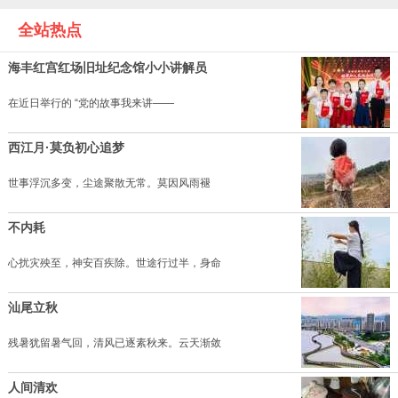
全站热点
海丰红宫红场旧址纪念馆小小讲解员
在近日举行的 “党的故事我来讲——
西江月·莫负初心追梦
世事浮沉多变，尘途聚散无常。莫因风雨褪
不内耗
心扰灾殃至，神安百疾除。世途行过半，身命
汕尾立秋
残暑犹留暑气回，清风已逐素秋来。云天渐敛
人间清欢