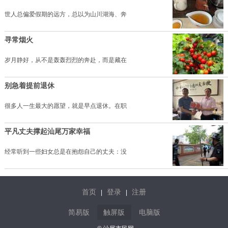
世人总偏爱假期的远方，总以为山川湖海、奔
寻常烟火
岁月静好，从不是轰轰烈烈的奔赴，而是藏在
别急着提前退休
很多人一生最大的愿望，就是早点退休。在职
平凡丈夫撑起汕尾万家幸福
经常听到一些妇女总是在抱怨自己的丈夫：没
首页
登录
注册
|
|
简易版
触屏版
电脑版