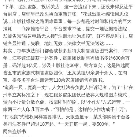
“下单、鉴别盗版、投诉关店，这一套流程下来，还没来得及让平
台封店，店铺早已改头换面重新开张。”花城出版社编辑周思仪
说，出版社维权之路困难重重，每一步都是对时间和精力的巨大
消耗——商家推给平台，平台要求举证，提交一堆证据给法院，
却被告知“被告电话无人接”“注册地址为虚拟”。好不容易判罚，店
铺各显神通，失联、地址无效，法律文书无法送达……
其实，每年执法部门都会破获多起特大制售盗版图书案件。2024
年，江苏镇江破获一起案件，盗版团伙制售盗版书多达600余万
册，码洋超1亿元，涉及出版社达30家。警方查实，这是跨越两
省五市的家族式制售盗版团伙，王某某组织亲属十余人，在淘
宝、拼多多平台注册运营110余家店铺销售盗版书。
“道高一尺，魔高一丈”，人文社法务负责人告诉记者，为了“卡”在
刑事立案标准之下，现在很多盗版团伙已放弃大规模囤库模式，
转向小批量分散仓储、按需即时印刷，以“小作坊”方式运营，一
家两三个人印几百本书，“可怕的是，这样的小作坊成千上万”。
“打地鼠”式维权同样需要排队。天眼查显示，某头部购物平台各
类司法案件已超过18万起。“一天开庭一起，要500年。”
网售盗版书