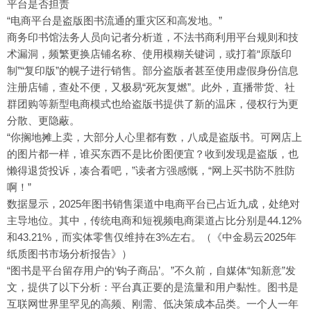
平台是否担责
“电商平台是盗版图书流通的重灾区和高发地。”
商务印书馆法务人员向记者分析道，不法书商利用平台规则和技
术漏洞，频繁更换店铺名称、使用模糊关键词，或打着“原版印
制”“复印版”的幌子进行销售。部分盗版者甚至使用虚假身份信息
注册店铺，查处不便，又极易“死灰复燃”。此外，直播带货、社
群团购等新型电商模式也给盗版书提供了新的温床，侵权行为更
分散、更隐蔽。
“你搁地摊上卖，大部分人心里都有数，八成是盗版书。可网店上
的图片都一样，谁买东西不是比价图便宜？收到发现是盗版，也
懒得退货投诉，凑合看吧，”读者方强感慨，“网上买书防不胜防
啊！”
数据显示，2025年图书销售渠道中电商平台已占近九成，处绝对
主导地位。其中，传统电商和短视频电商渠道占比分别是44.12%
和43.21%，而实体零售仅维持在3%左右。（《中金易云2025年
纸质图书市场分析报告》）
“图书是平台留存用户的‘钩子商品’。”不久前，自媒体“知新意”发
文，提供了以下分析：平台真正要的是流量和用户黏性。图书是
互联网世界里罕见的高频、刚需、低决策成本品类。一个人一年