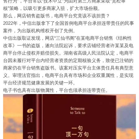
售行为”，平台常以“技术中立”为由对第三方商家采取“宽松审
核”策略，以吸引更多商家入驻，扩大市场份额。
那么，网店销售盗版书，电商平台究竟该不该担责？
2022年，中信出版拿下了全国首例电商平台承担连带责任的民事
案件，为出版机构维权开创了先例。
中信出版取证发现，网店“三仙书阁”在某电商平台销售《结构性
改革》一书的盗版，遂向法院起诉，要求店铺经营者许某某及电
商平台停止侵权并赔偿损失。湖南省高级人民法院认定，电商平
台因未履行对平台内经营者资质的定期核验义务，致使已注销的
商家仍在平台销售盗版书。该案对压实平台主体责任具有典型意
义。审理法官指出，电商平台具有市场和企业双重属性，是实现
平台经济规范健康发展的关键一环。
电子书也具有出版物属性，平台也须承担连带责任。