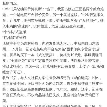
版的情况。
中华书局总编辑尹涛判断：“当下，我国出版业正面临两个致命难
题，一个是电商平台低价竞争，另一个就是盗版。”书业苦盗版久
矣，近几年，图书市场规模下降，盗版书却学会了“互联网+”，驶
入电商的“高速路”，沉疴益重，危及出版业生存发展。
“小作坊”式盗版
“打地鼠”式维权
店铺注册地为吉林松原，声称发货地为河北，书却来自山东德
州……5月初，记者在某电商平台名为某“图书印象专营店”的店
铺，拼单购买了一本《咸的玩笑》，价格为10.5元。客服明确回
复：“全新正版”“直接厂家供货没有中间商，所以价格比较实惠，
性价比很高”。查阅平台，该店铺拥有店铺资质，上传了《出版物
经营许可证》。
收到书后，与人文社官方渠道售价39.5元的《咸的玩笑》对比，
存在多处不同：正版书封面为硬壳精装，盗版书却变成了软皮平
装；盗版纸张是最廉价的胶版纸，气味大、粗糙、透字。记者在
平台联系商家，不仅商品链接已失效，且店铺全部商品均已下
架。
经人文社编辑鉴定，记者买到的低价图书确为盗版。据了解，出