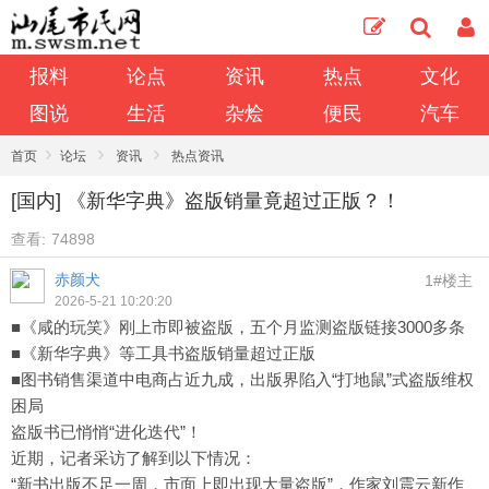
报料
论点
资讯
热点
文化
图说
生活
杂烩
便民
汽车
›
›
›
首页
论坛
资讯
热点资讯
[国内] 《新华字典》盗版销量竟超过正版？！
查看:
74898
赤颜犬
1#楼主
2026-5-21 10:20:20
■《咸的玩笑》刚上市即被盗版，五个月监测盗版链接3000多条
■《新华字典》等工具书盗版销量超过正版
■图书销售渠道中电商占近九成，出版界陷入“打地鼠”式盗版维权
困局
盗版书已悄悄“进化迭代”！
近期，记者采访了解到以下情况：
“新书出版不足一周，市面上即出现大量盗版”，作家刘震云新作