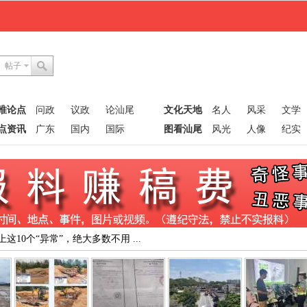
帖子
唯论点
问政
议政
论汕尾
文化天地
名人
风采
文学
点资讯
广东
国内
国际
图看汕尾
风光
人像
纪实
10个“异常”，绝大多数不用 ...