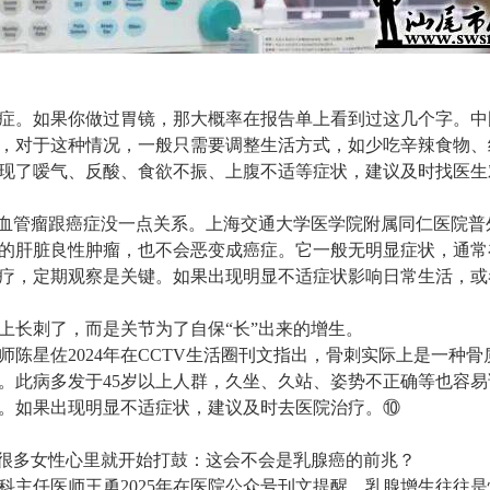
症。如果你做过胃镜，那大概率在报告单上看到过这几个字。中
指出，对于这种情况，一般只需要调整生活方式，如少吃辛辣食物
现了嗳气、反酸、食欲不振、上腹不适等症状，建议及时找医生
肝血管瘤跟癌症没一点关系。上海交通大学医学院附属同仁医院普外
的肝脏良性肿瘤，也不会恶变成癌症。它一般无明显症状，通常
疗，定期观察是关键。如果出现明显不适症状影响日常生活，或
上长刺了，而是关节为了自保“长”出来的增生。
师陈星佐2024年在CCTV生活圈刊文指出，骨刺实际上是一种
。此病多发于45岁以上人群，久坐、久站、姿势不正确等也容
。如果出现明显不适症状，建议及时去医院治疗。⑩
，很多女性心里就开始打鼓：这会不会是乳腺癌的前兆？
科主任医师王勇2025年在医院公众号刊文提醒，乳腺增生往往