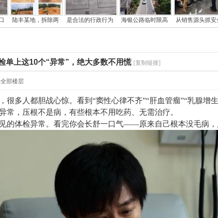
口
陆丰某地，拆除两
是合法的行政行为
海银公路临时限高
从销售源头抓安
检单上这10个“异常”，绝大多数不用慌
[复制链接]
示全部楼层
，很多人都胆战心惊。看到“窦性心律不齐”“肝血管瘤”“乳腺增
异常，压根不是病，有些根本不用吃药、无需治疗。
常见的体检异常。看完你会长舒一口气——原来自己根本没毛病，