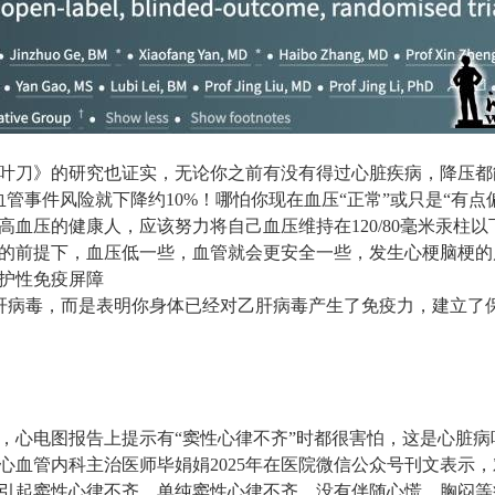
《柳叶刀》的研究也证实，无论你之前有没有得过心脏疾病，降压
管事件风险就下降约10%！哪怕你现在血压“正常”或只是“有点
血压的健康人，应该努力将自己血压维持在120/80毫米汞柱以下
的前提下，血压低一些，血管就会更安全一些，发生心梗脑梗的
保护性免疫屏障
肝病毒，而是表明你身体已经对乙肝病毒产生了免疫力，建立了
，心电图报告上提示有“窦性心律不齐”时都很害怕，这是心脏病
心血管内科主治医师毕娟娟2025年在医院微信公众号刊文表示
引起窦性心律不齐。单纯窦性心律不齐，没有伴随心慌、胸闷等