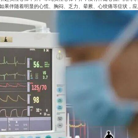
如果伴随着明显的心慌、胸闷、乏力、晕厥、心绞痛等症状，应