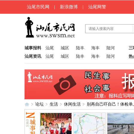
汕尾市民网
|
新浪微博
|
汕尾网警
城事报料
汕尾
城区
陆丰
海丰
陆河
三
汕尾资讯
汕尾
城区
陆丰
海丰
陆河
热
论坛
生活
休闲生活
别再自己吓自己！体检单上这
汕
»
›
›
›