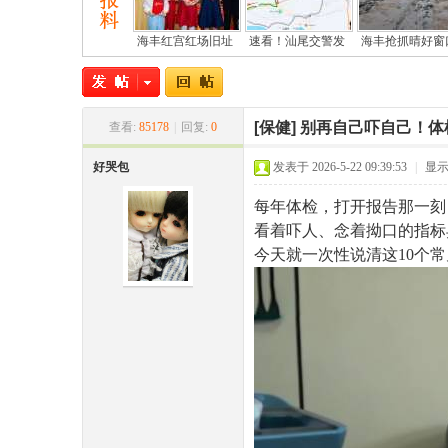
海丰红宫红场旧址
速看！汕尾交警发
海丰抢抓晴好窗
[保健]
别再自己吓自己！体
查看:
85178
|
回复:
0
好哭包
发表于 2026-5-22 09:39:53
|
显
尾
每年体检，打开报告那一刻
看着吓人、念着拗口的指标
今天就一次性说清这10个
市