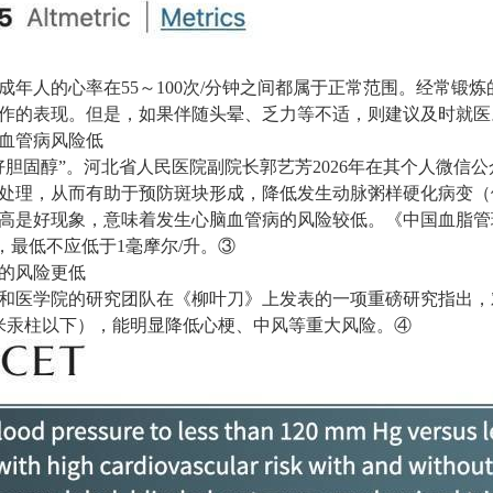
年人的心率在55～100次/分钟之间都属于正常范围。经常锻炼
作的表现。但是，如果伴随头晕、乏力等不适，则建议及时就医
脑血管病风险低
好胆固醇”。河北省人民医院副院长郭艺芳2026年在其个人微信
处理，从而有助于预防斑块形成，降低发生动脉粥样硬化病变（
高是好现象，意味着发生心脑血管病的风险较低。《中国血脂管理
/升，最低不应低于1毫摩尔/升。③
病的风险更低
京协和医学院的研究团队在《柳叶刀》上发表的一项重磅研究指出，
毫米汞柱以下），能明显降低心梗、中风等重大风险。④