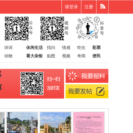
请登录
注册
诗词
休闲生活
找问
情感
吃住
彩票
动物
看大杂烩
贴图
视频
奇闻
便民