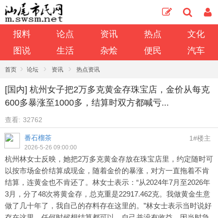
报料
论点
资讯
热点
文化
图说
生活
杂烩
便民
汽车
›
›
›
首页
论坛
资讯
热点资讯
[国内] 杭州女子把2万多克黄金存珠宝店，金价从每克
600多暴涨至1000多，结算时双方都喊亏...
查看:
32762
番石榴茶
1#楼主
2026-5-26 09:00:00
杭州林女士反映，她把2万多克黄金存放在珠宝店里，约定随时可
以按市场金价结算成现金，随着金价的暴涨，对方一直拖着不肯
结算，连黄金也不肯还了。林女士表示：“从2024年7月至2026年
3月，分了48次将黄金存，总克重是22917.462克。我做黄金生意
做了几十年了，我自己的存料存在这里的。”林女士表示当时说好
存在这里，任何时候想结算都可以，自己并没有收益。因当时急