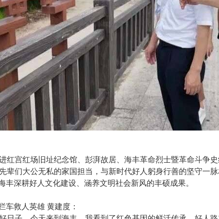
进红宫红场旧址纪念馆、彭湃故居、海丰革命烈士暨革命斗争史
先辈们大公无私的家国担当，与新时代好人躬身行善的坚守一脉
受海丰深耕好人文化建设、涵养文明社会新风的丰硕成果。
拦车救人英雄 黄建度：
好日子。今天来到海丰，我看到了红色基因的鲜活传承，好人路