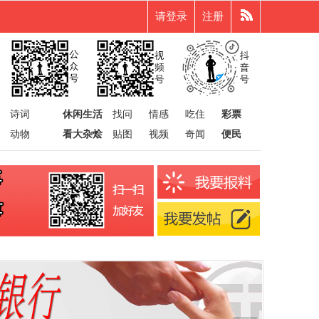
请登录
注册
诗词
休闲生活
找问
情感
吃住
彩票
动物
看大杂烩
贴图
视频
奇闻
便民