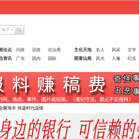
帖子
唯论点
问政
议政
论汕尾
文化天地
名人
风采
文学
点资讯
广东
国内
国际
图看汕尾
风光
人像
纪实
会聚海丰 传递时代温情