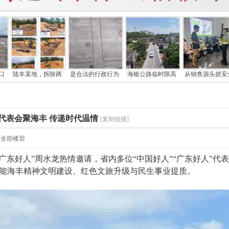
口
陆丰某地，拆除两
是合法的行政行为
海银公路临时限高
从销售源头抓安
代表会聚海丰 传递时代温情
[复制链接]
示全部楼层
籍“广东好人”周水龙热情邀请，省内多位“中国好人”“广东好人
能海丰精神文明建设、红色文旅升级与民生事业提质。