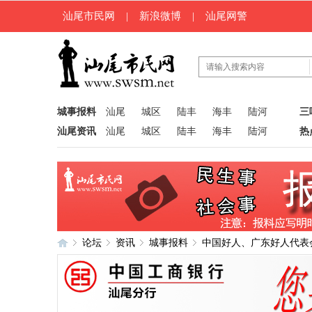
汕尾市民网
|
新浪微博
|
汕尾网警
城事报料
汕尾
城区
陆丰
海丰
陆河
三
汕尾资讯
汕尾
城区
陆丰
海丰
陆河
热
论坛
资讯
城事报料
中国好人、广东好人代表
汕
»
›
›
›