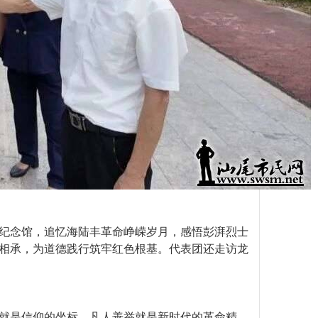
纪念馆，追忆海陆丰革命峥嵘岁月，感悟彭湃烈士
相承，为道德践行筑牢红色根基。代表团还走访龙
就是信仰的坐标，凡人善举就是新时代的革命精