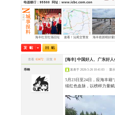
海丰红宫红场旧址
速看！汕尾交警发
海丰抢抓晴好窗
尾
[海丰]
中国好人、广东好人
查看:
63472
|
回复:
0
乖蜂
发表于 2026-5-26 10:41:03
|
显
5月23日至24日，应海丰
续红色血脉，以榜样力量赋
市