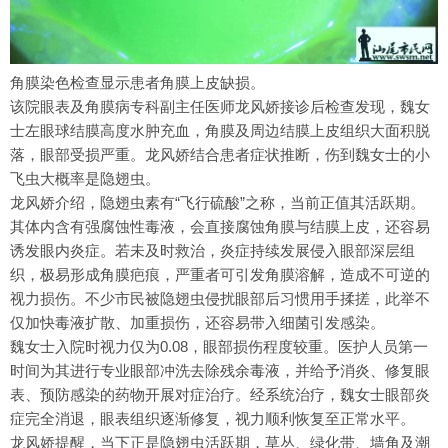
角膜染色检查显示患者角膜上皮缺损。
该院眼表及角膜病专科副主任医师龙风娇接诊后检查发现，魏女
士左眼球结膜高度水肿充血，角膜及周边结膜上皮组织大面积脱
落，眼部受损严重。龙风娇结合患者症状推断，伤到魏女士的小
飞虫大概率是隐翅虫。
龙风娇介绍，隐翅虫素有“飞行硫酸”之称，当前正值其活跃期。
其体内含有强腐蚀性毒液，会直接腐蚀角膜与结膜上皮，还容易
诱发眼内炎症。若未及时救治，炎症持续发展侵入眼部深层组
织，极易形成角膜疤痕，严重者可引发角膜溶解，造成不可逆的
视力损伤。不少市民被隐翅虫侵扰眼部后习惯用手揉搓，此举不
仅加快毒液扩散、加重损伤，还容易带入细菌引发感染。
魏女士入院时视力仅为0.08，眼部损伤程度较重。医护人员第一
时间为其进行专业眼部冲洗去除残余毒液，并给予消炎、修复眼
表、预防感染的药物开展对症治疗。经系统治疗，魏女士眼部炎
症完全消退，眼表组织逐渐修复，视力顺利恢复至正常水平。
龙风娇提醒，当下正是隐翅虫活跃期，草丛、绿化带、墙角及潮