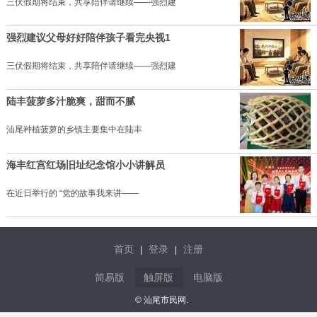
三伏假期将结束，共享陪伴请继续——强烈建
强烈建议父母好好陪伴孩子看完央视1
三伏假期将结束，共享陪伴请继续——强烈建
陆丰菠萝多汁脆爽，甜而不腻
汕尾种植菠萝的乡镇主要集中在陆丰
海丰红宫红场旧址纪念馆小小讲解员
在近日举行的 “党的故事我来讲——
首页
登录
注册
|
|
简易版
触屏版
电脑版
© 汕尾市民网.