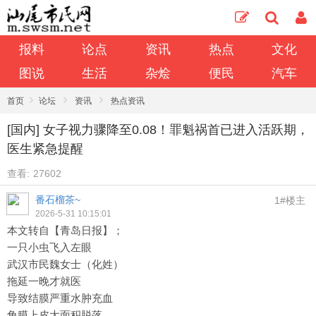
报料
论点
资讯
热点
文化
图说
生活
杂烩
便民
汽车
›
›
›
首页
论坛
资讯
热点资讯
[国内] 女子视力骤降至0.08！罪魁祸首已进入活跃期，
医生紧急提醒
查看:
27602
番石榴茶~
1#楼主
2026-5-31 10:15:01
本文转自【青岛日报】；
一只小虫飞入左眼
武汉市民魏女士（化姓）
拖延一晚才就医
导致结膜严重水肿充血
角膜上皮大面积脱落