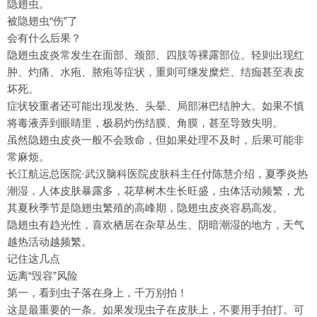
隐翅虫。
被隐翅虫“伤”了
会有什么后果？
隐翅虫皮炎常发生在面部、颈部、四肢等裸露部位。轻则出现红
肿、灼痛、水疱、脓疱等症状，重则可继发糜烂、结痂甚至表皮
坏死。
症状较重者还可能出现发热、头晕、局部淋巴结肿大。如果不慎
将毒液弄到眼睛里，极易灼伤结膜、角膜，甚至导致失明。
虽然隐翅虫皮炎一般不会致命，但如果处理不及时，后果可能非
常麻烦。
长江航运总医院·武汉脑科医院皮肤科主任付陈慧介绍，夏季炎热
潮湿，人体皮肤暴露多，花草树木生长旺盛，虫体活动频繁，尤
其夏秋季节是隐翅虫繁殖的高峰期，隐翅虫皮炎容易高发。
隐翅虫有趋光性，喜欢栖居在杂草丛生、阴暗潮湿的地方，天气
越热活动越频繁。
记住这几点
远离“毁容”风险
第一，看到虫子落在身上，千万别拍！
这是最重要的一条。如果发现虫子在皮肤上，不要用手拍打。可