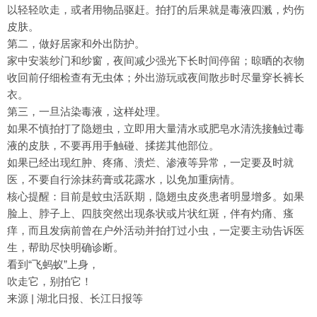
以轻轻吹走，或者用物品驱赶。拍打的后果就是毒液四溅，灼伤
皮肤。
第二，做好居家和外出防护。
家中安装纱门和纱窗，夜间减少强光下长时间停留；晾晒的衣物
收回前仔细检查有无虫体；外出游玩或夜间散步时尽量穿长裤长
衣。
第三，一旦沾染毒液，这样处理。
如果不慎拍打了隐翅虫，立即用大量清水或肥皂水清洗接触过毒
液的皮肤，不要再用手触碰、揉搓其他部位。
如果已经出现红肿、疼痛、溃烂、渗液等异常，一定要及时就
医，不要自行涂抹药膏或花露水，以免加重病情。
核心提醒：目前是蚊虫活跃期，隐翅虫皮炎患者明显增多。如果
脸上、脖子上、四肢突然出现条状或片状红斑，伴有灼痛、瘙
痒，而且发病前曾在户外活动并拍打过小虫，一定要主动告诉医
生，帮助尽快明确诊断。
看到“飞蚂蚁”上身，
吹走它，别拍它！
来源 | 湖北日报、长江日报等