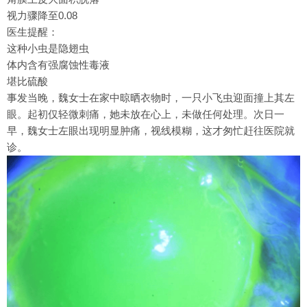
视力骤降至0.08
医生提醒：
这种小虫是隐翅虫
体内含有强腐蚀性毒液
堪比硫酸
事发当晚，魏女士在家中晾晒衣物时，一只小飞虫迎面撞上其左
眼。起初仅轻微刺痛，她未放在心上，未做任何处理。次日一
早，魏女士左眼出现明显肿痛，视线模糊，这才匆忙赶往医院就
诊。