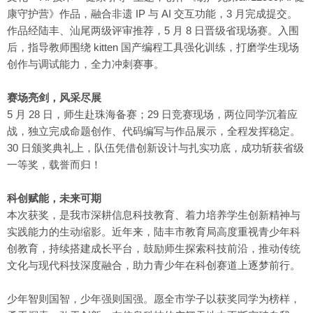
康守护营》作品，融合非遗 IP 与 AI 交互功能，3 月完成提交。
作品经陆丰、汕尾两级评审推荐，5 月 8 日晋级省现场赛。入围
后，指导教师围绕 kitten 国产编程工具强化训练，打磨学生现场
创作与调试能力，全力冲刺赛事。
赛场亮剑，风采尽展
5 月 28 日，师生赴珠海备赛；29 日竞赛现场，两位同学沉着应
战，独立完成命题创作、代码编写与作品展示，全程发挥稳定。
30 日颁奖典礼上，队伍凭借创新设计与扎实功底，成功斩获省级
一等奖，载誉而归！
科创赋能，未来可期
本次获奖，是我市深耕信息科技教育、着力培养学生创新精神与
实践能力的生动缩影。近年来，陆丰市教育局高度重视青少年科
创教育，持续搭建成长平台，鼓励师生探索科技前沿，推动传统
文化与现代科技深度融合，助力青少年在科创赛道上逐梦前行。
少年智则国智，少年强则国强。愿全市学子以获奖同学为榜样，