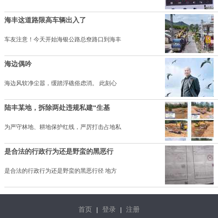
海丰这道路限高车辆出入了
车友注意！今天开始海银公路总尞路口到海丰
海边偶吟
海边风软净尘嚣，缓踏浮礁俗虑消。 此刻心
陆丰某地，拆除两处违规私建“生基
为严守林地、耕地保护红线，严厉打击占地私
是合法的行政行为还是野蛮的黑恶行
是合法的行政行为还是野蛮的黑恶行径 地方
首页
登录
注册
|
|