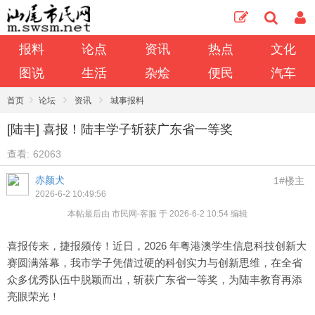
报料
论点
资讯
热点
文化
图说
生活
杂烩
便民
汽车
›
›
›
首页
论坛
资讯
城事报料
[陆丰] 喜报！陆丰学子斩获广东省一等奖
查看:
62063
赤颜犬
1#楼主
2026-6-2 10:49:56
本帖最后由 市民网-客服 于 2026-6-2 10:54 编辑
喜报传来，捷报频传！近日，2026 年粤港澳学生信息科技创新大
赛圆满落幕，我市学子凭借过硬的科创实力与创新思维，在全省
众多优秀队伍中脱颖而出，斩获广东省一等奖，为陆丰教育再添
亮眼荣光！