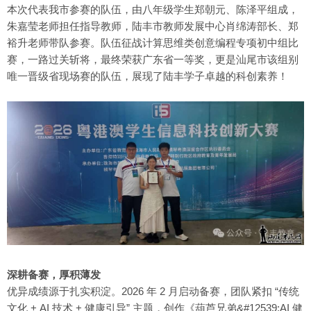
本次代表我市参赛的队伍，由八年级学生郑朝元、陈泽平组成，
朱嘉莹老师担任指导教师，陆丰市教师发展中心肖绵涛部长、郑
裕升老师带队参赛。队伍征战计算思维类创意编程专项初中组比
赛，一路过关斩将，最终荣获广东省一等奖，更是汕尾市该组别
唯一晋级省现场赛的队伍，展现了陆丰学子卓越的科创素养！
深耕备赛，厚积薄发
优异成绩源于扎实积淀。2026 年 2 月启动备赛，团队紧扣 “传统
文化 + AI 技术 + 健康引导” 主题，创作《葫芦兄弟&#12539;AI 健