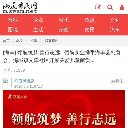
报料
论点
资讯
热点
文化
图说
生活
杂烩
便民
汽车
›
›
›
首页
论坛
资讯
城事报料
[海丰] 领航筑梦 善行志远 | 领航实业携手海丰县慈善
会、海城镇文津社区开展关爱儿童献爱...
查看:
51939
不值得留恋
1#楼主
2026-6-2 11:07:17