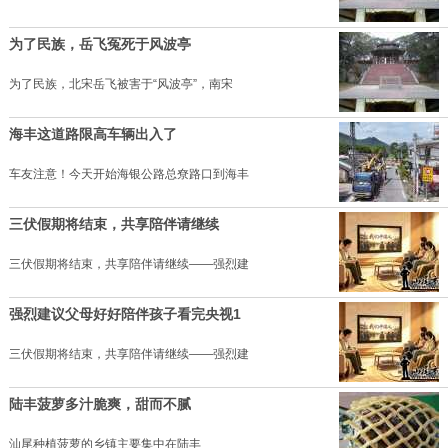
为了民族，岳飞冤死于风波亭
为了民族，北宋岳飞被害于“风波亭”，南宋
海丰这道路限高车辆出入了
车友注意！今天开始海银公路总尞路口到海丰
三伏假期将结束，共享陪伴请继续
三伏假期将结束，共享陪伴请继续——强烈建
强烈建议父母好好陪伴孩子看完央视1
三伏假期将结束，共享陪伴请继续——强烈建
陆丰菠萝多汁脆爽，甜而不腻
汕尾种植菠萝的乡镇主要集中在陆丰