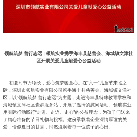
领航筑梦 善行志远 | 领航实业携手海丰县慈善会、海城镇文津社
区开展关爱儿童献爱心公益活动
初夏时节万物长，爱心筑梦暖童心。在“六一”儿童节来临之
际，深圳市领航实业有限公司携手海丰县慈善会、海城镇文津社
区，以“领航筑梦 善行志远”为主题，走进海丰县特殊教育学校和
海城镇文津社区党群服务站，开展了温情的慰问活动。领航实业
用实际行动践行“走进、走近、走心”的公益理念，为孩子们送来
了精心准备的节日礼物与祝福。这份承载着企业深情厚谊的关
爱，恰似夏日的甘霖，悄然滋润着每一位孩子的心田。