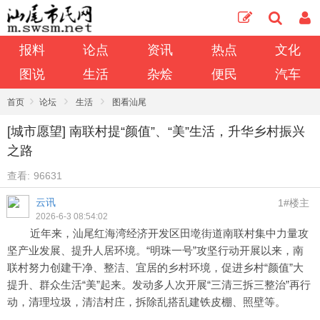
报料
论点
资讯
热点
文化
图说
生活
杂烩
便民
汽车
›
›
›
首页
论坛
生活
图看汕尾
[城市愿望] 南联村提“颜值”、“美”生活，升华乡村振兴
之路
查看:
96631
云讯
1#楼主
2026-6-3 08:54:02
近年来，汕尾红海湾经济开发区田墘街道南联村集中力量攻
坚产业发展、提升人居环境。“明珠一号”攻坚行动开展以来，南
联村努力创建干净、整洁、宜居的乡村环境，促进乡村“颜值”大
提升、群众生活“美”起来。发动多人次开展“三清三拆三整治”再行
动，清理垃圾，清洁村庄，拆除乱搭乱建铁皮棚、照壁等。