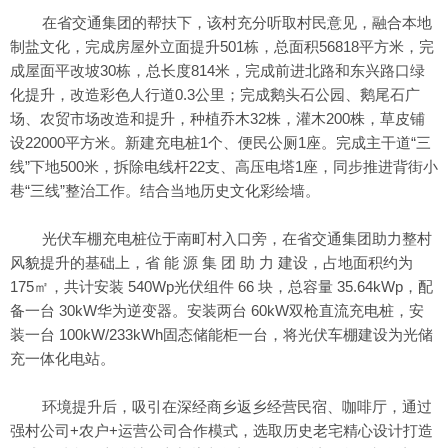
在省交通集团的帮扶下，该村充分听取村民意见，融合本地
制盐文化，完成房屋外立面提升501栋，总面积56818平方米，完
成屋面平改坡30栋，总长度814米，完成前进北路和东兴路口绿
化提升，改造彩色人行道0.3公里；完成鹅头石公园、鹅尾石广
场、农贸市场改造和提升，种植乔木32株，灌木200株，草皮铺
设22000平方米。新建充电桩1个、便民公厕1座。完成主干道“三
线”下地500米，拆除电线杆22支、高压电塔1座，同步推进背街小
巷“三线”整治工作。结合当地历史文化彩绘墙。
光伏车棚充电桩位于南町村入口旁，在省交通集团助力整村
风貌提升的基础上，省 能 源 集 团 助 力 建设，占地面积约为
175㎡，共计安装 540Wp光伏组件 66 块，总容量 35.64kWp，配
备一台 30kW华为逆变器。安装两台 60kW双枪直流充电桩，安
装一台 100kW/233kWh固态储能柜一台，将光伏车棚建设为光储
充一体化电站。
环境提升后，吸引在深经商乡返乡经营民宿、咖啡厅，通过
强村公司+农户+运营公司合作模式，选取历史老宅精心设计打造