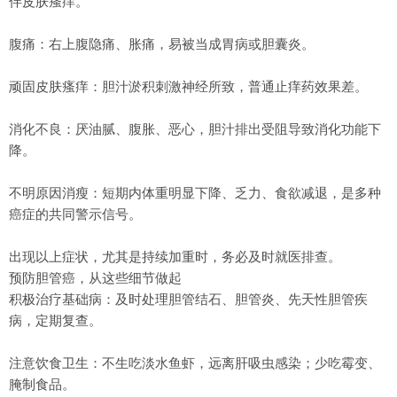
伴皮肤瘙痒。
腹痛：右上腹隐痛、胀痛，易被当成胃病或胆囊炎。
顽固皮肤瘙痒：胆汁淤积刺激神经所致，普通止痒药效果差。
消化不良：厌油腻、腹胀、恶心，胆汁排出受阻导致消化功能下
降。
不明原因消瘦：短期内体重明显下降、乏力、食欲减退，是多种
癌症的共同警示信号。
出现以上症状，尤其是持续加重时，务必及时就医排查。
预防胆管癌，从这些细节做起
积极治疗基础病：及时处理胆管结石、胆管炎、先天性胆管疾
病，定期复查。
注意饮食卫生：不生吃淡水鱼虾，远离肝吸虫感染；少吃霉变、
腌制食品。