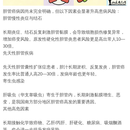
胆管癌病因尚未完全明确，但以下因素会显著升高患病风险：
胆管慢性炎症与结石
长期炎症、结石反复刺激胆管黏膜，会导致细胞损伤修复异常，
增加癌变风险。原发性硬化性胆管炎患者风险更是高出常人10—
30倍。
先天性胆管疾病
先天性胆管囊性扩张症患者，胆汁长期淤积、反复发炎，胆管癌
发生率比普通人高20—30倍，发病年龄也更年轻。
寄生虫感染
肝吸虫（华支睾吸虫）寄生于胆管内，长期刺激黏膜增生、恶
变，是我国南方部分地区胆管癌高发的重要诱因。
其他高危因素
长期接触化学致癌物、乙肝/丙肝、肝硬化、糖尿病、吸烟酗酒
等，也会进一步提升发病风险。