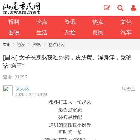
报料
论点
资讯
热点
文化
图说
生活
杂烩
便民
汽车
›
›
›
首页
论坛
资讯
热点资讯
[国内] 女子长期熬夜吃外卖，皮肤黄、浑身痒，竟确
诊“癌王”
查看:
31695
女人花
1#楼主
2026-6-3 14:39:24
很多打工人一忙起来
熬夜是常态
外卖是标配
深圳的谢姐也不例外
可时间一长
她突然觉得不对劲了——