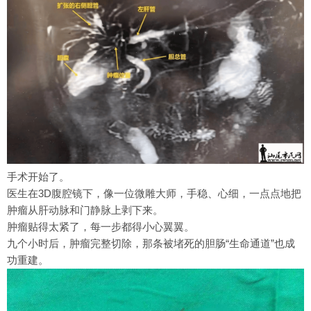
手术开始了。
医生在3D腹腔镜下，像一位微雕大师，手稳、心细，一点点地把
肿瘤从肝动脉和门静脉上剥下来。
肿瘤贴得太紧了，每一步都得小心翼翼。
九个小时后，肿瘤完整切除，那条被堵死的胆肠“生命通道”也成
功重建。