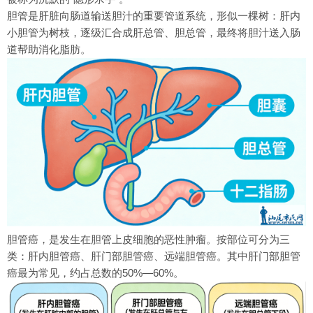
胆管是肝脏向肠道输送胆汁的重要管道系统，形似一棵树：肝内
小胆管为树枝，逐级汇合成肝总管、胆总管，最终将胆汁送入肠
道帮助消化脂肪。
胆管癌，是发生在胆管上皮细胞的恶性肿瘤。按部位可分为三
类：肝内胆管癌、肝门部胆管癌、远端胆管癌。其中肝门部胆管
癌最为常见，约占总数的50%—60%。