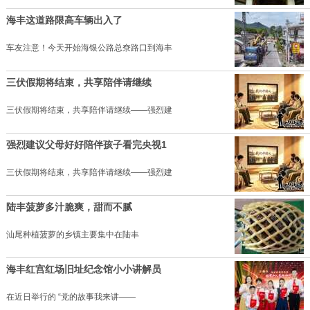
海丰这道路限高车辆出入了
车友注意！今天开始海银公路总尞路口到海丰
三伏假期将结束，共享陪伴请继续
三伏假期将结束，共享陪伴请继续——强烈建
强烈建议父母好好陪伴孩子看完央视1
三伏假期将结束，共享陪伴请继续——强烈建
陆丰菠萝多汁脆爽，甜而不腻
汕尾种植菠萝的乡镇主要集中在陆丰
海丰红宫红场旧址纪念馆小小讲解员
在近日举行的 “党的故事我来讲——