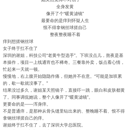
全身发黄
像开了个“暖黄滤镜”
最要命的是痒到怀疑人生
恨不得拿钢丝球搓自己
整夜整夜睡不着
痒到想搓钢丝球
女子终于扛不住了
深圳的谢姐，科技公司“老黄牛型选手”。下班没点儿，熬夜是基
本操作，项目一上线通宵也不稀奇。三餐靠外卖，饭点看心情，
忙起来一天就一顿。
慢慢地，右上腹开始隐隐作痛，但她并不在意。“可能是加班累
的，歇一歇就没事了。”
结果没过多久，谢姐某天照镜子，直接吓一跳，眼白和皮肤都黄
了。同事调侃她说，整个人像开了“暖黄滤镜”。
更要命的是——浑身痒。
不是普通痒，是那种从骨头缝里钻出来的、整晚睡不着、恨不得
拿钢丝球搓自己的痒。
谢姐终于扛不住了，去了深圳大学总医院。