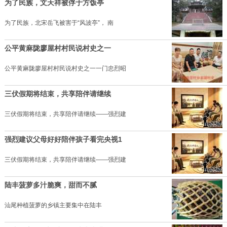
为了民族，文天祥被俘于方饭亭
为了民族，北宋岳飞被害于“风波亭”， 南
公平黄麻陇廖屋村村民说村史之一
公平黄麻陇廖屋村村民说村史之一一门忠烈昭
三伏假期将结束，共享陪伴请继续
三伏假期将结束，共享陪伴请继续——强烈建
强烈建议父母好好陪伴孩子看完央视1
三伏假期将结束，共享陪伴请继续——强烈建
陆丰菠萝多汁脆爽，甜而不腻
汕尾种植菠萝的乡镇主要集中在陆丰