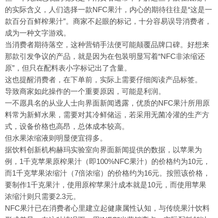
的实际含义，人们选择一款NFC果汁，内心的期待往往是“这是一
款百分百鲜榨果汁”。商家不起眼的标记，十分容易误导消费者，
成为一种文字游戏。
当消费者期待落空，这种营销手法便可能颠覆品牌口碑。好想来
那款引发争议的产品，就是因为在包装明显写着“NFC非浓缩还
原”，但只在配料表小字标记出了含量。
这也提醒消费者，在下单前，实际上需要仔细阅读产品标签。
导致商家如此操作的一个重要原因，可能是利润。
一不愿具名的从业人士向界面新闻透露，优质的NFC果汁所用原
料常为新鲜水果，需要对其冷鲜储运，若采用无菌冷灌的生产方
式，设备价格也高昂，总体成本较高。
但水果浓缩液则明显便宜得多。
据饮料创新机构赫玛实验室向界面新闻提供的数据，以苹果为
例，1千克苹果原榨果汁（即100%NFC果汁）的价格约为10元，
而1千克苹果浓缩汁（7倍浓缩）的价格约为16元。按照该价格，
要制作1千克果汁，使用原榨苹果汁成本就是10元，而使用苹果
浓缩汁则只需要2.3元。
NFC果汁已在消费者心里建立起健康属性认知，与传统果汁饮料