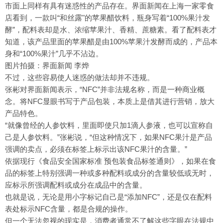
市面上同样有具有迷惑性的产品存在。界面新闻在上海一家零食
店看到，一款叫“和丝露"的苹果醋饮料，瓶身写着“100%果汁发
酵”，配料表却是水、浓缩苹果汁、香精、蔗糖素。看了配料表才
知道，该产品里面的苹果醋是由100%苹果汁发酵而成的，产品本
身和“100%果汁”几乎不沾边。
图片拍摄：界面新闻 李烨
不过，这些容易使人迷惑的做法却并不违规。
张彬对界面新闻表示，“NFC”并非法规名称，而是一种商业概
念。将NFC显眼书写于产品包装，本质上是借其进行营销，放大
产品特色。
“就像曾经的人参饮料，里面即使只加1滴人参液，也可以宣称自
己是人参饮料。”张彬说，“但这种情况下，如果NFC果汁是产品
强调的卖点，必须在标签上标示出该NFC果汁的含量。”
依据现行《食品安全国家标准 预包装食品标签通则》，如果在食
品的标签上特别强调一种或多种配料或成分的含量较低或无时，
应标示所强调配料或成分在成品中的含量。
也就是说，无论是用小字标记自己是“添加NFC”，还是仅在配料
表处标示NFC含量，都是合规的操作。
但一个无法忽视的现实是，消费者通常不了解这些字眼在法规中