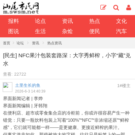
报料
论点
资讯
热点
文化
图说
生活
杂烩
便民
汽车
›
›
›
首页
论坛
资讯
热点资讯
[民生] NFC果汁包装套路深：大字秀鲜榨，小字“藏”兑
水
查看:
22722
土里生长的鱼
1#楼主
2026-6-3 14:40:39
界面新闻记者 | 李烨
界面新闻编辑 | 牙韩翔
在便利店、超市或零食集合店的冷柜前，你或许很容易产生一种
错觉：只要一瓶饮料包装上写着“100%”“NFC”“非浓缩还原”“鲜榨
感”，它们就可能都一样——是更健康、更接近鲜榨的果汁。
但事实并非如此。那些被放大的字样，往往只是标签上的一部