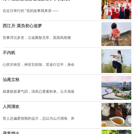
在近日举行的 “党的故事我来讲——
西江月·莫负初心追梦
世事浮沉多变，尘途聚散无常。莫因风雨褪
不内耗
心扰灾殃至，神安百疾除。世途行过半，身命
汕尾立秋
残暑犹留暑气回，清风已逐素秋来。云天渐敛
人间清欢
世人总偏爱假期的远方，总以为山川湖海、奔
寻常烟火