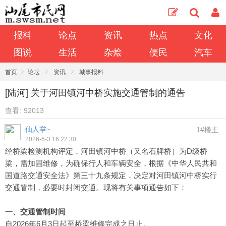
报料
论点
资讯
热点
文化
图说
生活
杂烩
便民
汽车
›
›
›
首页
论坛
资讯
城事报料
[陆河] 关于河田镇河中桥实施交通管制的通告
查看:
92013
仙人掌~
1#楼主
2026-6-3 16:22:30
经桥梁检测机构评定，河田镇河中桥（又名石牌桥）为D级桥
梁，需加固维修，为确保行人和车辆安全，根据《中华人民共和
国道路交通安全法》第三十九条规定，决定对河田镇河中桥实行
交通管制，必要时封闭交通。现将有关事项通告如下：
一、交通管制时间
自2026年6月3日起至桥梁维修完成之日止。