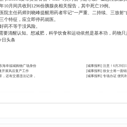
25年10月间共收到1296份胰腺炎相关报告，其中死亡19例。
医院主任药师刘晓峰提醒用药者牢记"一严重、二持续、三放射
三个特征，应立即停药就医。
好药不等于没风险。
越需要清醒认知。想减肥，科学饮食和运动依然是基本功，药物
今日头条
楼主热帖
东海幸福城购物广场身份
[城事报料]
注意！6月29日1
迅速开展风后复产工作
[城事报料]
徐女士将一面锦
常，还有交通违法记录，
[城事报料]
专场办证 便民