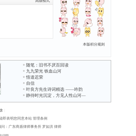
高级模式
本版积分规则
随笔：旧书不厌百回读
九九荣光 铁血山河
悟道迟荣
自信
叶良方先生诗词精选 ——吟韵
静待时光沉淀，方见人性山河—
放
|
陆即表明您同意本站
管理条例
律顾问：广东商盾律师事务所
罗如洪
律师
com