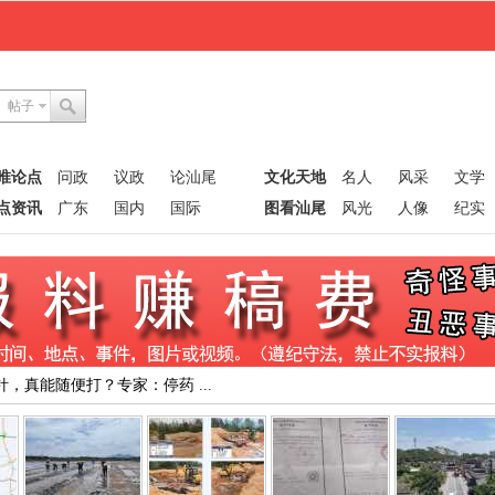
帖子
唯论点
问政
议政
论汕尾
文化天地
名人
风采
文学
点资讯
广东
国内
国际
图看汕尾
风光
人像
纪实
，真能随便打？专家：停药 ...