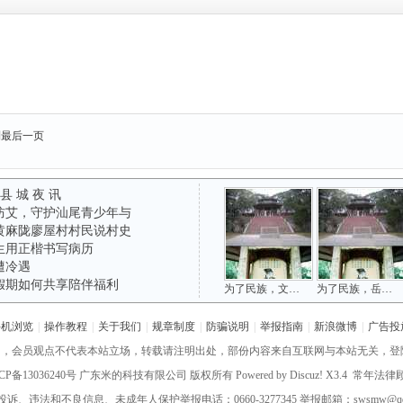
到最后一页
 县 城 夜 讯
防艾，守护汕尾青少年与
黄麻陇廖屋村村民说村史
生用正楷书写病历
遭冷遇
假期如何共享陪伴福利
为了民族，文天祥被俘于方饭亭
为了民族，岳飞冤死于风波亭
手机浏览
|
操作教程
|
关于我们
|
规章制度
|
防骗说明
|
举报指南
|
新浪微博
|
广告投
网，会员观点不代表本站立场，转载请注明出处，部份内容来自互联网与本站无关，登
CP备13036240号
广东米的科技有限公司 版权所有 Powered by
Discuz!
X3.4 常年法
诉、违法和不良信息、未成年人保护举报电话：0660-3277345 举报邮箱：swsmw@qq.