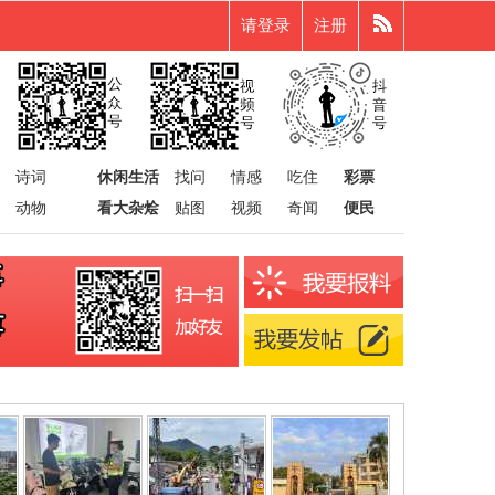
请登录
注册
诗词
休闲生活
找问
情感
吃住
彩票
动物
看大杂烩
贴图
视频
奇闻
便民