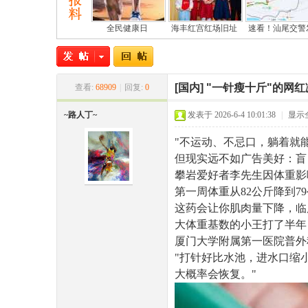
全民健康日
海丰红宫红场旧址
速看！汕尾交警
[国内]
"一针瘦十斤"的网
查看:
68909
|
回复:
0
~路人丁~
发表于 2026-6-4 10:01:38
|
显示
尾
"不运动、不忌口，躺着就能
但现实远不如广告美好：盲
攀岩爱好者李先生因体重影
第一周体重从82公斤降到7
这药会让你肌肉量下降，临
大体重基数的小王打了半年
厦门大学附属第一医院普外
"打针好比水池，进水口缩
市
大概率会恢复。"