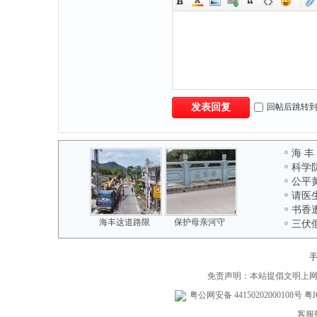
|
回帖后跳转
发表回复
海 丰
科学
公平
请医
书香
海丰这道路限
保护母亲河守
三伏
免责声明：本站提倡文明上
粤公网安备 44150202000108号
粤I
客服投