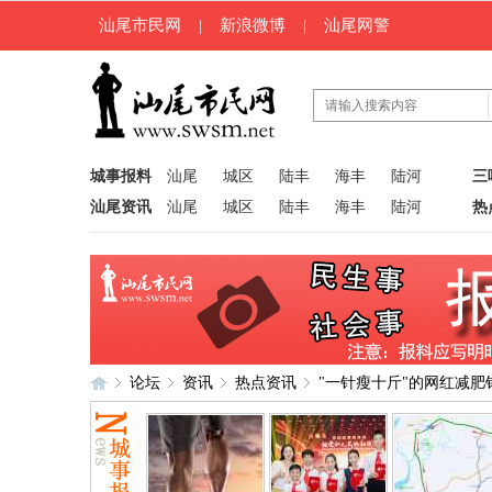
汕尾市民网
|
新浪微博
|
汕尾网警
城事报料
汕尾
城区
陆丰
海丰
陆河
三
汕尾资讯
汕尾
城区
陆丰
海丰
陆河
热
论坛
资讯
热点资讯
"一针瘦十斤"的网红减肥针
汕
»
›
›
›