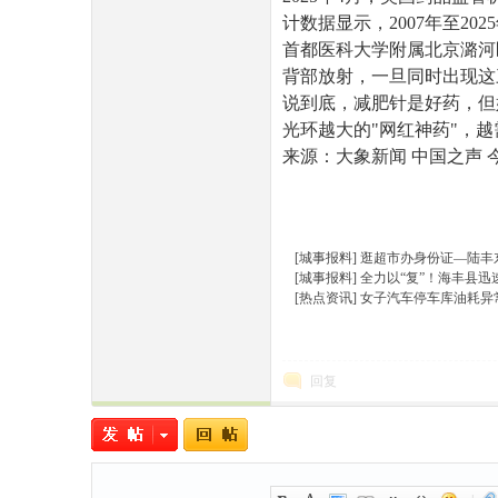
计数据显示，2007年至20
首都医科大学附属北京潞河
背部放射，一旦同时出现这
说到底，减肥针是好药，但
光环越大的"网红神药"，
来源：大象新闻 中国之声 
[城事报料]
逛超市办身份证—陆丰
[城事报料]
全力以“复”！海丰县
[热点资讯]
女子汽车停车库油耗异
回复