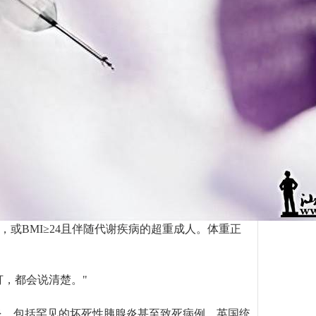
人，或BMI≥24且伴随代谢疾病的超重成人。体重正
，都会说清楚。"
胰腺炎，包括罕见的坏死性胰腺炎甚至致死病例。英国统