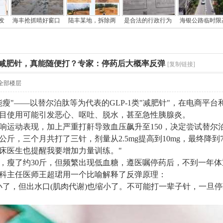
发
海丰抢抓晴好窗口
陆丰某地，拆除两
是合法的行政行为
海银公路临时限
红减肥针，真能随便打？专家：停药后大概率反弹
[复制链接]
全部楼层
瘦"——以替尔泊肽等为代表的GLP-1类"减肥针"，在电商平
目使用可能引发恶心、呕吐、脱水，甚至急性胰腺炎。
响运动表现，加上严重打鼾导致血压飙升至150，决定尝试替尔
9公斤，三个月共打了三针，剂量从2.5mg提高到10mg，最终降
床医生也提醒我要增加力量训练。"
，瘦了约30斤，但频繁出现低血糖，遵医嘱停药后，不到一年
科主任医师王超珺用一个比喻解释了反弹原理：
小了，但出水口(肌肉代谢)也缩小了。不可能打一辈子针，一旦