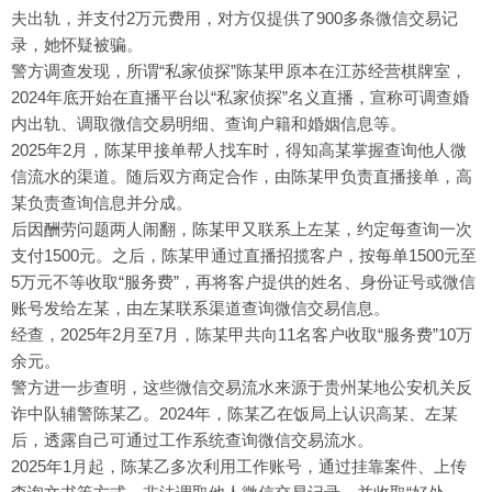
夫出轨，并支付2万元费用，对方仅提供了900多条微信交易记
录，她怀疑被骗。
警方调查发现，所谓“私家侦探”陈某甲原本在江苏经营棋牌室，
2024年底开始在直播平台以“私家侦探”名义直播，宣称可调查婚
内出轨、调取微信交易明细、查询户籍和婚姻信息等。
2025年2月，陈某甲接单帮人找车时，得知高某掌握查询他人微
信流水的渠道。随后双方商定合作，由陈某甲负责直播接单，高
某负责查询信息并分成。
后因酬劳问题两人闹翻，陈某甲又联系上左某，约定每查询一次
支付1500元。之后，陈某甲通过直播招揽客户，按每单1500元至
5万元不等收取“服务费”，再将客户提供的姓名、身份证号或微信
账号发给左某，由左某联系渠道查询微信交易信息。
经查，2025年2月至7月，陈某甲共向11名客户收取“服务费”10万
余元。
警方进一步查明，这些微信交易流水来源于贵州某地公安机关反
诈中队辅警陈某乙。2024年，陈某乙在饭局上认识高某、左某
后，透露自己可通过工作系统查询微信交易流水。
2025年1月起，陈某乙多次利用工作账号，通过挂靠案件、上传