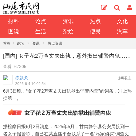
报料
论点
资讯
热点
文化
图说
生活
杂烩
便民
汽车
›
›
›
首页
论坛
资讯
热点资讯
[国内] 女子花2万查丈夫出轨，意外揪出辅警内鬼……
查看:
67305
赤颜犬
1#楼主
2026-6-4 10:02:54
6月3日晚，“女子花2万查丈夫出轨揪出辅警内鬼”的词条，冲上热
搜第一。
据检察日报6月2日消息，2025年5月，甘肃静宁县公安局接到一
名女子报警称，自己在某直播平台联系了一名“私家侦探”调查丈