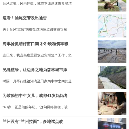
台风过境，风雨停歇，城市本该迅速恢复整洁
速看！汕尾交警发出通告
关于台风“红霞”防御复盘演练道路交通管制
海丰抢抓晴好窗口期 补种晚稻筑牢粮
连日来，我县高度重视农业灾后复产工作，坚
见缝植绿，让边角之地为森林城市添
时隔一月再行经银湖湾至田家炳中学之间的道
为鼓励初中生女儿，成都41岁妈妈考
“40岁，正是闯的年纪。”这句网络热梗，被
兰州没有“兰州拉面”，多地试点改