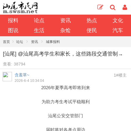
报料
论点
资讯
热点
文化
图说
生活
杂烩
便民
汽车
›
›
›
首页
论坛
资讯
城事报料
[汕尾] @汕尾高考学生和家长，这些路段交通管制→
查看:
38794
含羞草~
1#楼主
2026-6-4 10:34:04
2026年夏季高考即将到来
为助力考生考试平稳顺利
汕尾公安交管部门
届时将对各考点周边