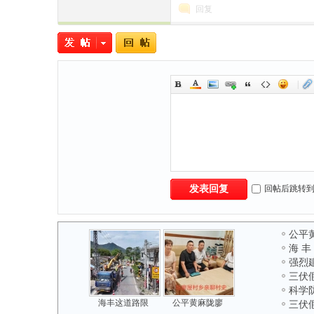
回复
|
民
回帖后跳转
发表回复
公平
网
海 丰
强烈
三伏
科学
海丰这道路限
公平黄麻陇廖
三伏