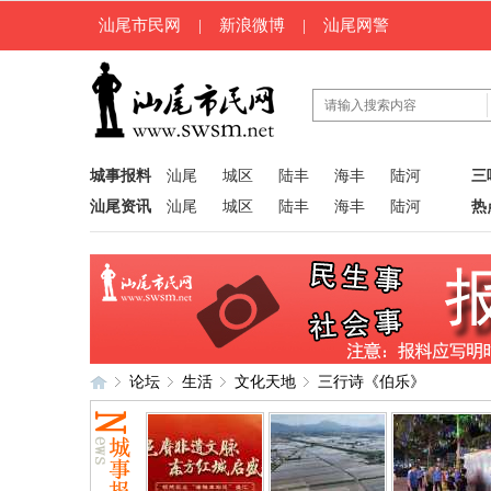
汕尾市民网
|
新浪微博
|
汕尾网警
城事报料
汕尾
城区
陆丰
海丰
陆河
三
汕尾资讯
汕尾
城区
陆丰
海丰
陆河
热
论坛
生活
文化天地
三行诗《伯乐》
汕
»
›
›
›