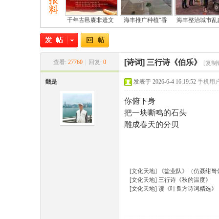
千年古邑赓非遗文
海丰推广种植“香
海丰整治城市乱
[诗词]
三行诗《伯乐》
查看:
27760
|
回复:
0
[复制
甄是
发表于 2026-6-4 16:19:52
手机用
尾
你俯下身
把一块嘶鸣的石头
雕成春天的分贝
[文化天地]
《盐业队》（仿聂绀弩
[文化天地]
三行诗《秋的温度》
市
[文化天地]
读《叶良方诗词精选》