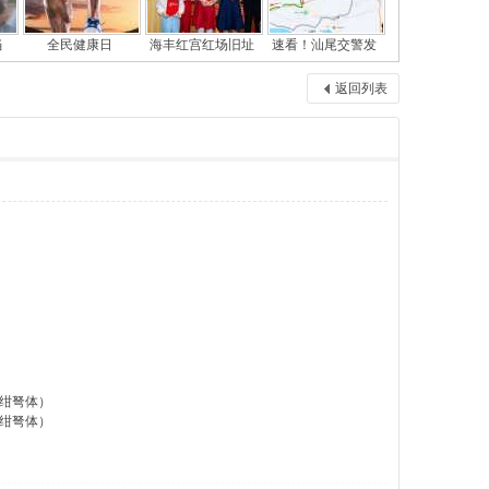
当
全民健康日
海丰红宫红场旧址
速看！汕尾交警发
返回列表
绀弩体）
绀弩体）