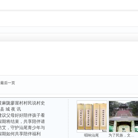
到最后一页
黄麻陇廖屋村村民说村史
 县 城 夜 讯
建议父母好好陪伴孩子看
假期将结束，共享陪伴请
防艾，守护汕尾青少年与
假期如何共享陪伴福利
唱响汕尾
为了民族，文天祥被俘于方饭亭