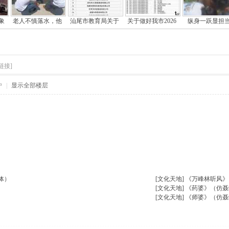
象
老人不慎落水，他
汕尾市教育局关于
关于做好我市2026
纵身一跃显担
链接]
户
|
显示全部楼层
楼主热帖
体）
[文化天地]
《万峰林听风》
[文化天地]
《药婆》（仿聂
[文化天地]
《师婆》（仿聂