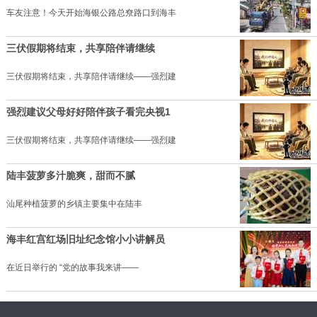
车友注意！今天开始海银公路总尞路口到海丰
三伏假期将结束，共享陪伴请继续
三伏假期将结束，共享陪伴请继续——强烈建
强烈建议父母好好陪伴孩子看完央视1
三伏假期将结束，共享陪伴请继续——强烈建
陆丰菠萝多汁脆爽，甜而不腻
汕尾种植菠萝的乡镇主要集中在陆丰
海丰红宫红场旧址纪念馆小小讲解员
在近日举行的 “党的故事我来讲——