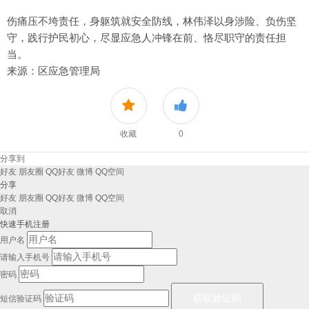
伤痛压不垮责任，身躯筑就安全防线，林伟泽以身涉险、负伤坚
守，践行护民初心，尽显应急人冲锋在前、恪尽职守的责任担
当。
来源：区应急管理局
收藏
0
分享到
好友
朋友圈
QQ好友
微博
QQ空间
分享
好友
朋友圈
QQ好友
微博
QQ空间
取消
快速手机注册
用户名
请输入手机号
密码
短信验证码