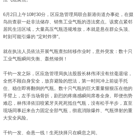
6月2日上午10时30分，区应急管理局联合新港街道办事处，在掇
鸟街查获一处非法储存、销售工业气瓶的违法窝点。该窝点紧邻
居民生活区域，大量高压气瓶违规堆放，本就是悬在群众头顶、
时刻可能引爆的 “定时炸弹”。
就在执法人员依法开展气瓶查扣转移作业时，意外突发：数十只
工业气瓶瞬间失衡、轰然倾倒！
千钧一发之际，区应急管理局执法股股长林伟泽没有丝毫退缩，
全然不顾自身安全，放弃避险的想法，第一时间冲上前徒手托
住、稳住即将翻倒的气瓶。数十只气瓶的巨大重量狠狠压在他的
手臂上，左手当场骨折，剧烈的疼痛感瞬间席卷全身。即便伤势
难忍，林伟泽依旧咬紧牙关死死抵住气瓶，没有松手半步，直至
现场同事赶来合力固定全部气瓶，彻底消除爆炸、气瓶弹射的重
大安全风险。
千钧一发、命悬一线！生死抉择只在瞬息之间。