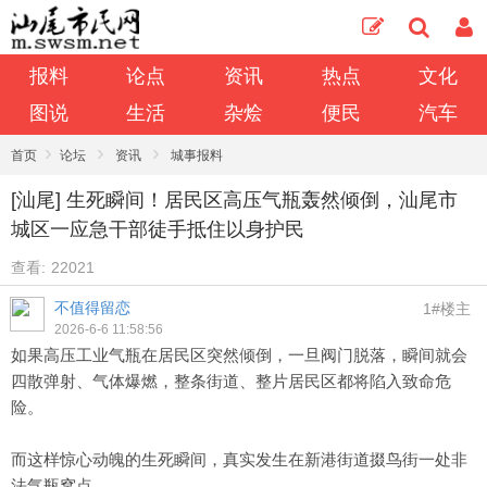
报料
论点
资讯
热点
文化
图说
生活
杂烩
便民
汽车
›
›
›
首页
论坛
资讯
城事报料
[汕尾] 生死瞬间！居民区高压气瓶轰然倾倒，汕尾市
城区一应急干部徒手抵住以身护民
查看:
22021
不值得留恋
1#楼主
2026-6-6 11:58:56
如果高压工业气瓶在居民区突然倾倒，一旦阀门脱落，瞬间就会
四散弹射、气体爆燃，整条街道、整片居民区都将陷入致命危
险。
而这样惊心动魄的生死瞬间，真实发生在新港街道掇鸟街一处非
法气瓶窝点。