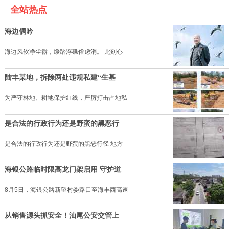
全站热点
海边偶吟
海边风软净尘嚣，缓踏浮礁俗虑消。 此刻心
陆丰某地，拆除两处违规私建“生基
为严守林地、耕地保护红线，严厉打击占地私
是合法的行政行为还是野蛮的黑恶行
是合法的行政行为还是野蛮的黑恶行径 地方
海银公路临时限高龙门架启用 守护道
8月5日，海银公路新望村委路口至海丰西高速
从销售源头抓安全！汕尾公安交管上