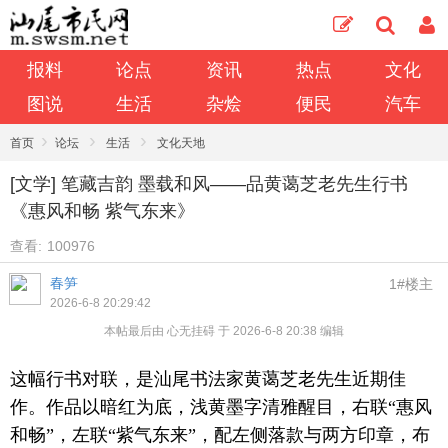
报料
论点
资讯
热点
文化
图说
生活
杂烩
便民
汽车
›
›
›
首页
论坛
生活
文化天地
[文学] 笔藏吉韵 墨载和风——品黄蔼芝老先生行书
《惠风和畅 紫气东来》
查看:
100976
春笋
1#楼主
2026-6-8 20:29:42
本帖最后由 心无挂碍 于 2026-6-8 20:38 编辑
这幅行书对联，是汕尾书法家黄蔼芝老先生近期佳
作。作品以暗红为底，浅黄墨字清雅醒目，右联“惠风
和畅”，左联“紫气东来”，配左侧落款与两方印章，布