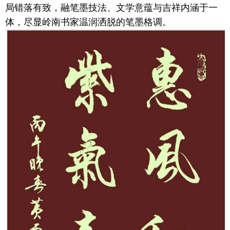
局错落有致，融笔墨技法、文学意蕴与吉祥内涵于一
体，尽显岭南书家温润洒脱的笔墨格调。