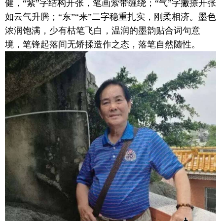
健，“紫”字结构开张，笔画萦带缠绕；“气”字撇捺开张
如云气升腾；“东”“来”二字稳重扎实，刚柔相济。墨色
浓润饱满，少有枯笔飞白，温润的墨韵贴合词句意
境，笔锋起落间无矫揉造作之态，落笔自然随性。