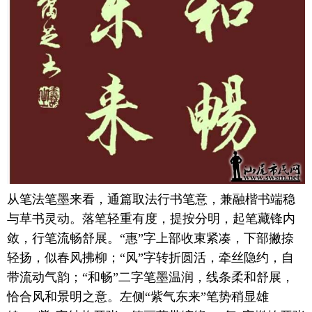
从笔法笔墨来看，通篇取法行书笔意，兼融楷书端稳
与草书灵动。落笔轻重有度，提按分明，起笔藏锋内
敛，行笔流畅舒展。“惠”字上部收束紧凑，下部撇捺
轻扬，似春风拂柳；“风”字转折圆活，牵丝隐约，自
带流动气韵；“和畅”二字笔墨温润，线条柔和舒展，
恰合风和景明之意。左侧“紫气东来”笔势稍显雄