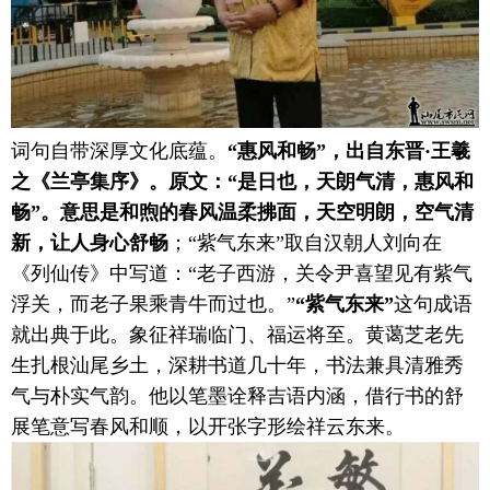
词句自带深厚文化底蕴。
“惠风和畅”，出自
东晋·王羲
之《兰亭集序》。
原文：“是日也，天朗气清，惠风和
畅”。
意思是
和煦的春风温柔拂面，天空明朗，空气清
新，让人身心舒畅
；“紫气东来”取自汉朝人刘向在
《列仙传》中写道：“老子西游，关令尹喜望见有紫气
浮关，而老子果乘青牛而过也。”
“紫气东来”
这句成语
就出典于此。象征祥瑞临门、福运将至。黄蔼芝老先
生扎根汕尾乡土，深耕书道几十年，书法兼具清雅秀
气与朴实气韵。他以笔墨诠释吉语内涵，借行书的舒
展笔意写春风和顺，以开张字形绘祥云东来。