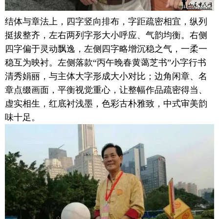
结体与章法上，四字竖向排布，字距疏密相宜，纵列
挺拔整齐，左右两列字形大小呼应、气韵均衡。右侧
四字偏于灵动飘逸，左侧四字略增沉稳之气，一柔一
稳互为映衬。左侧落款“丙午晚春黄蔼芝书”小字行书
清秀娟丽，与主体大字形成大小对比；边角闲章、名
章点缀画面，平衡视觉重心，让整幅作品疏密得当、
虚实相生，红底衬浅墨，色彩古朴雅致，中式审美韵
味十足。