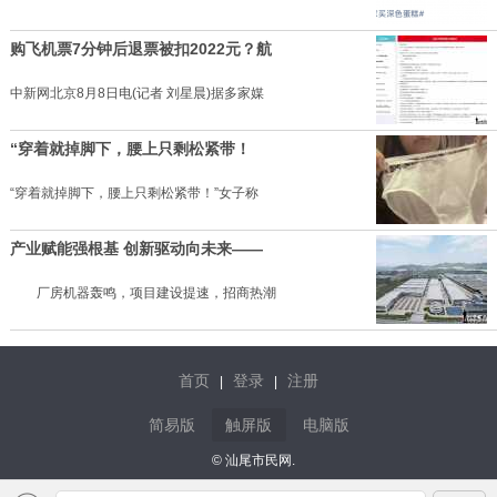
购飞机票7分钟后退票被扣2022元？航
中新网北京8月8日电(记者 刘星晨)据多家媒
“穿着就掉脚下，腰上只剩松紧带！
“穿着就掉脚下，腰上只剩松紧带！”女子称
产业赋能强根基 创新驱动向未来——
厂房机器轰鸣，项目建设提速，招商热潮
首页
登录
注册
|
|
简易版
触屏版
电脑版
© 汕尾市民网.