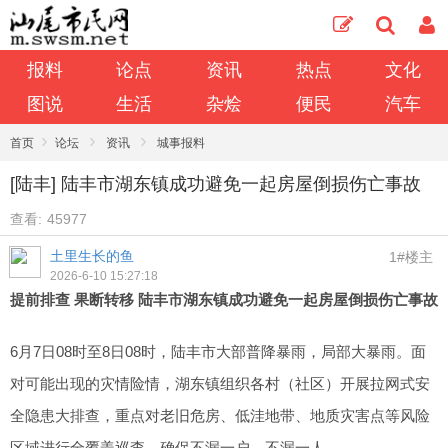
报料
论点
资讯
热点
文化
图说
生活
杂烩
便民
汽车
›
›
›
首页
论坛
资讯
城事报料
[陆丰] 陆丰市湖东镇成功避免一起房屋倒损伤亡事故
查看:
45977
土里生长的鱼
1#楼主
2026-6-10 15:27:18
提前排查 果断转移 陆丰市湖东镇成功避免一起房屋倒损伤亡事故
6月7日08时至8日08时，陆丰市大部普降暴雨，局部大暴雨。面
对可能出现的灾情险情，湖东镇组织各村（社区）开展拉网式安
全隐患大排查，重点对老旧危房、低洼地带、地质灾害点等风险
区域进行全覆盖巡查，确保不漏一户、不漏一人。