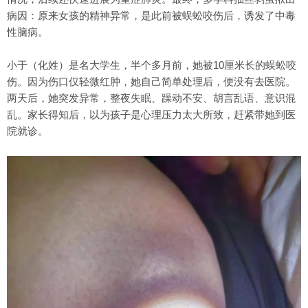
病因：原来女孩的精神异常，是此前被蜈蚣咬伤后，诱发了中毒
性脑病。
小于（化姓）是名大学生，半个多月前，她被10厘米长的蜈蚣咬
伤。因为伤口仅轻微红肿，她自己简单处理后，便没有去医院。
两天后，她突发异常，整夜失眠、躁动不安、胡言乱语、意识混
乱。家长得知后，以为孩子是心理压力太大所致，赶紧带她到医
院就诊。