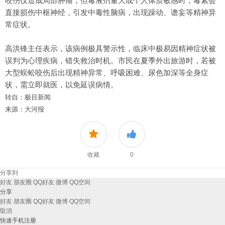
咬伤仅造成局部肿痛，但毒液剂量大或个人体质敏感时，毒素会
直接损伤中枢神经，引发中毒性脑病，出现躁动、谵妄等精神异
常症状。
高洪锋主任表示，该病例极具警示性，临床中极易因精神症状被
误判为心理疾病，错失救治时机。市民在夏季外出旅游时，若被
大型蜈蚣咬伤后出现精神异常、呼吸困难、尿色加深等全身症
状，需立即就医，以免延误病情。
转自：极目新闻
来源：大河报
收藏
0
分享到
好友
朋友圈
QQ好友
微博
QQ空间
分享
好友
朋友圈
QQ好友
微博
QQ空间
取消
快速手机注册