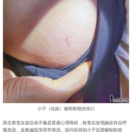
小于（化姓）被蜈蚣咬的伤口
医生察觉女孩症状不像是普通心理障碍，检查后发现她还存在呼
吸急促、血氧偏低等异常情况。追问后得知小于近期被蜈蚣咬