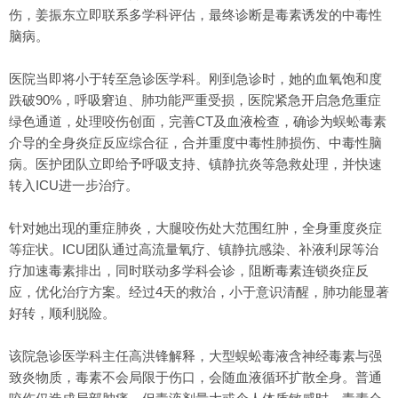
伤，姜振东立即联系多学科评估，最终诊断是毒素诱发的中毒性
脑病。
医院当即将小于转至急诊医学科。刚到急诊时，她的血氧饱和度
跌破90%，呼吸窘迫、肺功能严重受损，医院紧急开启急危重症
绿色通道，处理咬伤创面，完善CT及血液检查，确诊为蜈蚣毒素
介导的全身炎症反应综合征，合并重度中毒性肺损伤、中毒性脑
病。医护团队立即给予呼吸支持、镇静抗炎等急救处理，并快速
转入ICU进一步治疗。
针对她出现的重症肺炎，大腿咬伤处大范围红肿，全身重度炎症
等症状。ICU团队通过高流量氧疗、镇静抗感染、补液利尿等治
疗加速毒素排出，同时联动多学科会诊，阻断毒素连锁炎症反
应，优化治疗方案。经过4天的救治，小于意识清醒，肺功能显著
好转，顺利脱险。
该院急诊医学科主任高洪锋解释，大型蜈蚣毒液含神经毒素与强
致炎物质，毒素不会局限于伤口，会随血液循环扩散全身。普通