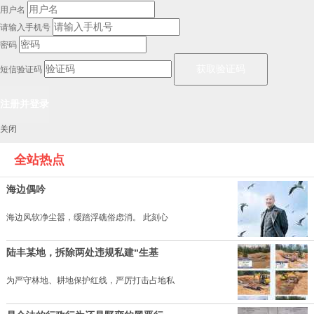
用户名
请输入手机号
密码
短信验证码
关闭
全站热点
海边偶吟
海边风软净尘嚣，缓踏浮礁俗虑消。 此刻心
陆丰某地，拆除两处违规私建“生基
为严守林地、耕地保护红线，严厉打击占地私