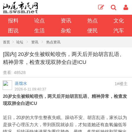
报料
论点
资讯
热点
文化
图说
生活
杂烩
便民
汽车
›
›
›
首页
论坛
资讯
热点资讯
[国内] 20岁女生被蜈蚣咬伤，两天后开始胡言乱语、
精神异常，检查发现双肺全白进ICU
查看:
48528
蒸馏水
1#楼主
2026-6-11 09:40:37
20岁女生被蜈蚣咬伤，两天后开始胡言乱语、精神异常，检查发
现双肺全白进ICU
近日，20岁的大学生整夜失眠、躁动不安、胡言乱语，家长以为
是孩子心理压力大，带到医院就诊后，才知道她还有血氧偏低等
情况，后续还快速进展为重症肺炎。最终，多学科抽丝剥茧揪出