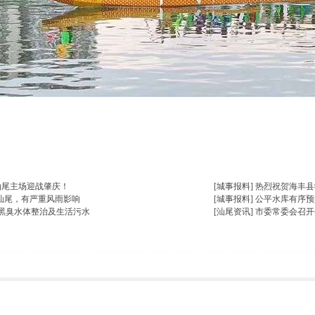
楼主热帖
汕尾主场迎战肇庆！
[城事报料]
热烈祝贺海丰县
击汕尾，有严重风雨影响
[城事报料]
公平水库有序预
黑臭水体整治及生活污水
[汕尾资讯]
市委常委会召开