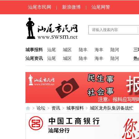
汕尾市民网
|
新浪微博
|
汕尾网警
城事报料
汕尾
城区
陆丰
海丰
陆河
三
汕尾资讯
汕尾
城区
陆丰
海丰
陆河
热
论坛
资讯
城事报料
城区龙舟队集训备战忙
汕
»
›
›
›