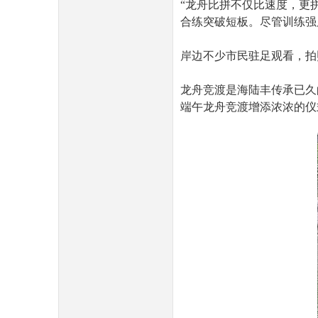
“龙舟比拼不仅比速度，更
合练突破短板。尽管训练强
岸边不少市民驻足观看，拍
龙舟竞渡是海陆丰传承已久
民
端午龙舟竞渡增添浓浓的仪
网