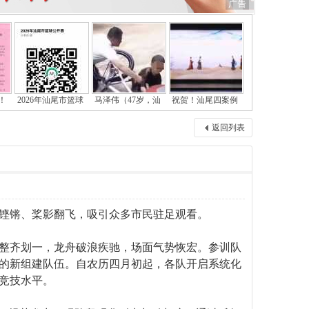
！
2026年汕尾市篮球
马泽伟（47岁，汕
祝贺！汕尾四案例
返回列表
铿锵、桨影翻飞，吸引众多市民驻足观看。
整齐划一，龙舟破浪疾驰，场面气势恢宏。参训队
的新组建队伍。自农历四月初起，各队开启系统化
竞技水平。