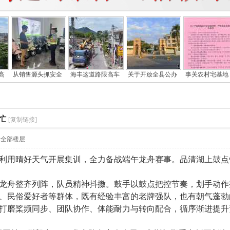
高
从销售源头抓安全
海丰这道路限高车
关于开放全县公办
事关农村宅基地
忙
[复制链接]
示全部楼层
利用晴好天气开展集训，全力备战端午龙舟赛事。品清湖上鼓点
龙舟整齐列阵，队员精神抖擞。鼓手以鼓点把控节奏，划手动作
、民俗爱好者等群体，既有经验丰富的老牌强队，也有朝气蓬勃
打磨桨频同步、团队协作、体能耐力与转向配合，循序渐进提升