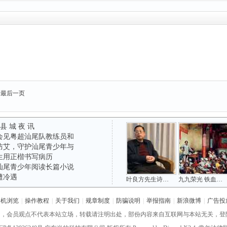
到最后一页
 县 城 夜 讯
会见粤超汕尾队教练员和
防艾，守护汕尾青少年与
生用正楷书写病历
汕尾青少年阅读长篇小说
遭冷遇
叶良方先生诗词精选 ——吟韵长怀海陆丰(五
九九荣光 铁血山河
手机浏览
|
操作教程
|
关于我们
|
规章制度
|
防骗说明
|
举报指南
|
新浪微博
|
广告投
网，会员观点不代表本站立场，转载请注明出处，部份内容来自互联网与本站无关，登