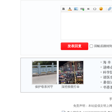
|
回帖后跳转
发表回复
海 丰
逯峰
科学
请医
暑假
保护母亲河守
深挖彻查打伞
书香
免责声明：本站提倡文明上