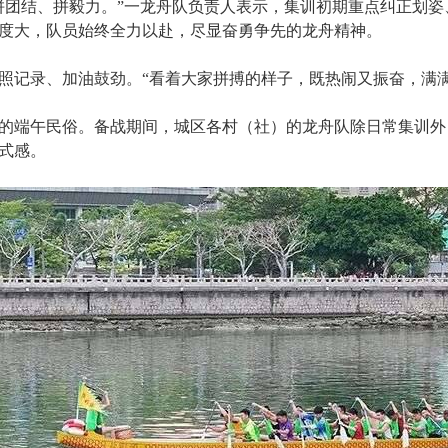
拼团结、拼毅力。”一龙舟队负责人表示，集训初期重点纠正划
度大，队员始终全力以赴，尽显奋勇争先的龙舟精神。
照记录、加油鼓劲。“看着大家拼搏的样子，既热闹又振奋，满
的端午民俗。备战期间，城区各村（社）的龙舟队除日常集训外
式感。