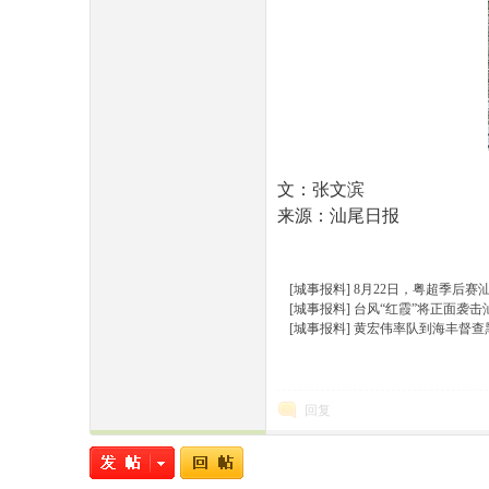
文：张文滨
来源：汕尾日报
[城事报料]
8月22日，粤超季后赛
[城事报料]
台风“红霞”将正面袭
[城事报料]
黄宏伟率队到海丰督查
回复