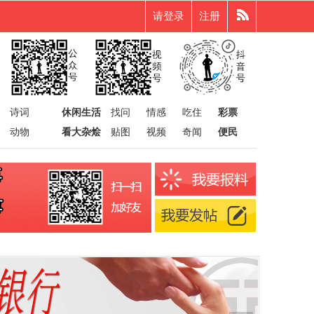
请登录
注册
诗词
休闲生活
找问
情感
吃住
彩票
动物
看大杂烩
贴图
视频
奇闻
便民