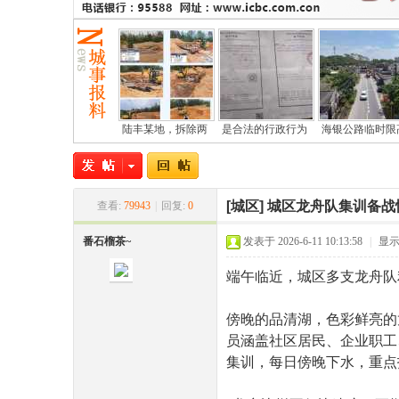
陆丰某地，拆除两
是合法的行政行为
海银公路临时限
尾
[城区]
城区龙舟队集训备战
查看:
79943
|
回复:
0
番石榴茶~
发表于 2026-6-11 10:13:58
|
显
端午临近，城区多支龙舟队
傍晚的品清湖，色彩鲜亮的
员涵盖社区居民、企业职工
市
集训，每日傍晚下水，重点