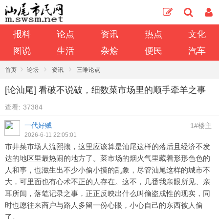
报料
论点
资讯
热点
文化
图说
生活
杂烩
便民
汽车
›
›
›
首页
论坛
资讯
三唯论点
[论汕尾] 看破不说破，细数菜市场里的顺手牵羊之事
查看:
37384
一代好贼
1#楼主
2026-6-11 22:05:01
市井菜市场人流熙攘，这里应该算是汕尾这样的落后且经济不发
达的地区里最热闹的地方了。菜市场的烟火气里藏着形形色色的
人和事，也滋生出不少小偷小摸的乱象，尽管汕尾这样的城市不
大，可里面也有心术不正的人存在。这不，几番我亲眼所见、亲
耳所闻，落笔记录之事，正正反映出什么叫偷盗成性的现实，同
时也愿往来商户与路人多留一份心眼，小心自己的东西被人偷
了。