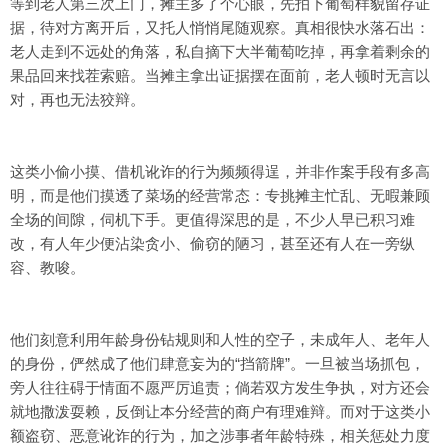
等到老人第三次上门，摊主多了个心眼，先拍下葡萄样貌留存证
据，待对方离开后，又托人悄悄尾随观察。真相很快水落石出：
老人走到不远处的角落，私自摘下大半葡萄吃掉，再拿着剩余的
果品回来找茬索赔。当摊主拿出证据摆在面前，老人顿时无言以
对，再也无法狡辩。
这类小偷小摸、借机讹诈的行为频频得逞，并非作案手段有多高
明，而是他们摸透了菜场的经营常态：专挑摊主忙乱、无暇兼顾
全场的间隙，伺机下手。更值得深思的是，不少人早已积习难
改，有人年少便沾染贪小、偷窃的陋习，甚至还有人在一旁纵
容、教唆。
他们刻意利用年龄身份钻规则和人性的空子，未成年人、老年人
的身份，俨然成了他们肆意妄为的“挡箭牌”。一旦被当场抓包，
旁人往往碍于情面不愿严厉追责；倘若双方发生争执，对方还会
就地撒泼耍赖，反倒让本分经营的商户有理难辩。而对于这类小
额盗窃、恶意讹诈的行为，加之涉事者年龄特殊，相关惩处力度