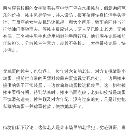
两名穿着校服的女生骑着共享电动车停在水果摊前，假意询问芭
乐的价格。摊主见是学生，并未设防，报完价便转身忙活手头活
计。车后座的女生趁机迅速抓起一颗大个芭乐，骑车的同伴当即
拧动油门疾驰而去。等摊主反应过来，两人早已跑出老远。无独
有偶，三名初中男生也曾用相似的手段行窃。他们围在龙眼摊前
佯装挑选，分散摊主注意力，趁其不备拎走一大串带枝龙眼，快
步溜走。
卖鸡蛋的摊主，也曾遇上一位年过六旬的老妇。对方专挑散装小
鸡蛋，提前把自带的黑塑料袋藏在蛋篮视觉死角处。一边用摊主
提供的袋子正常装蛋，一边偷偷将鸡蛋拨进私袋里。这一切都被
摊主看得分明。待到结账时，摊主当面点破，老妇却狡辩是鸡蛋
不慎滑落进去。摊主顾及对方年纪，没有过多追究，只是让她把
私藏的鸡蛋一并称重付款，便放她离开了。
街坊们私下议论，这位老人是菜市场里的老惯犯，劣迹斑斑。逛