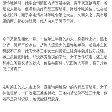
服饰地摊时，她常会悄悄把内裤塞进布袋，得手就直接离开；若
是被人撞破，便谎称挑好商品正要结账。路过小吃摊位，也会趁
老板忙碌，顺手拿走清凉补等吃食溜之大吉。久而久之，菜市场
里的商户都心知肚明，此人向来手脚不干净。
今日又撞见相似一幕。一位年过半百的妇人，身着绿上衣、黑七
分裤，脚踩平价凉鞋，挤到人流量大的服饰地摊前。趁着摊主忙
得脱不开身，她飞快将三条女士内裤塞进随身布袋并拉好拉链。
摊主虽留意到她，却没察觉偷窃的举动。女子故作镇定，还主动
和摊主闲聊长裤的款式、价格与面料，试图掩人耳目，聊了片刻
便打算离开。
这时摊主的丈夫走上前，直接询问她袋中的内裤是否结账。女子
神色坦然，一口咬定正准备付款。三条内裤总价不过三十元，倘
若不是及时识破，她便能轻易脱身。