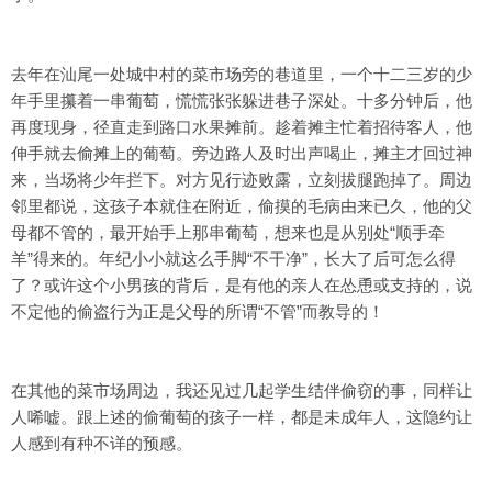
去年在汕尾一处城中村的菜市场旁的巷道里，一个十二三岁的少
年手里攥着一串葡萄，慌慌张张躲进巷子深处。十多分钟后，他
再度现身，径直走到路口水果摊前。趁着摊主忙着招待客人，他
伸手就去偷摊上的葡萄。旁边路人及时出声喝止，摊主才回过神
来，当场将少年拦下。对方见行迹败露，立刻拔腿跑掉了。周边
邻里都说，这孩子本就住在附近，偷摸的毛病由来已久，他的父
母都不管的，最开始手上那串葡萄，想来也是从别处“顺手牵
羊”得来的。年纪小小就这么手脚“不干净”，长大了后可怎么得
了？或许这个小男孩的背后，是有他的亲人在怂恿或支持的，说
不定他的偷盗行为正是父母的所谓“不管”而教导的！
在其他的菜市场周边，我还见过几起学生结伴偷窃的事，同样让
人唏嘘。跟上述的偷葡萄的孩子一样，都是未成年人，这隐约让
人感到有种不详的预感。