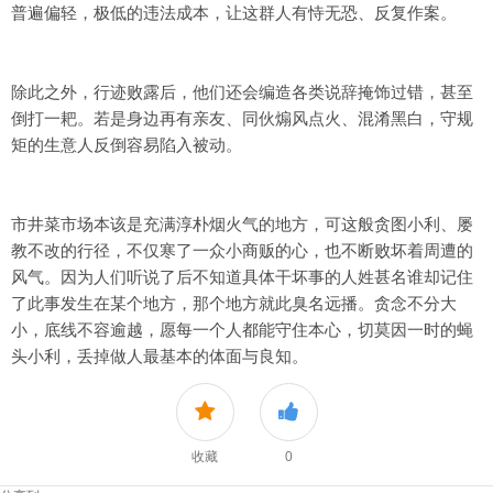
普遍偏轻，极低的违法成本，让这群人有恃无恐、反复作案。
除此之外，行迹败露后，他们还会编造各类说辞掩饰过错，甚至
倒打一耙。若是身边再有亲友、同伙煽风点火、混淆黑白，守规
矩的生意人反倒容易陷入被动。
市井菜市场本该是充满淳朴烟火气的地方，可这般贪图小利、屡
教不改的行径，不仅寒了一众小商贩的心，也不断败坏着周遭的
风气。因为人们听说了后不知道具体干坏事的人姓甚名谁却记住
了此事发生在某个地方，那个地方就此臭名远播。贪念不分大
小，底线不容逾越，愿每一个人都能守住本心，切莫因一时的蝇
头小利，丢掉做人最基本的体面与良知。
收藏
0