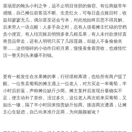
菜场里的蝇头小利之争，远不止明目张胆的偷窃。有位商贩常年
感慨，自己摊位前客流不断、生意红火，可每日盘点账目时，收
益却寥寥无几，偶尔甚至还会亏本，对此他始终百思不得其解。
后来旁人一语点醒：人多手杂之时，总有人借着摊主忙碌的空档
贪小便宜。有人结完账后悄悄多拿几根瓜果，有人未付款便径直
将货品带走，还有人明明只买了几段莲藕，却趁人不备偷偷夹
带……这些细碎的小动作日积月累，慢慢蚕食着营收，也难怪忙
活一整天到头来赚不到钱。
更有一桩发生在水果摊的事，行径堪称离谱，也给所有商户提了
醒。一位售卖葡萄的摊主遇上一位老人，对方买走一串葡萄，半
小时后折返，声称摊位缺斤少两。摊主复秤后发现分量确实不
足，便主动补了差价。没过多久，这位老人再次前来买葡萄，又
如出一辙，隔了半小时回来指责缺斤短两。接连两次遭遇，让摊
主心生疑虑，自己向来准斤足两，为何频频被讹？