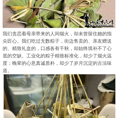
我们贪恋着母亲带来的人间烟火，却未曾留住她的指
尖匠心。我们吃过无数粽子，街边售卖的、亲友赠送
的、精致礼盒的，口感各有千秋，却始终填补不了心
底的空缺。工业化的粽子精致标准化，却少了烟火温
度；晚辈的心意真诚质朴，却少了岁月沉淀的古法味
道。