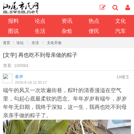
报料
论点
资讯
热点
文化
图说
生活
杂烩
便民
汽车
›
›
›
首页
论坛
生活
文化天地
[文学] 再也吃不到母亲做的粽子
查看:
100984
春笋
1#楼主
2026-6-16 11:30:17
端午的风又一次吹遍街巷，粽叶的清香漫溢在空气
里，勾起心底最柔软的思念。年年岁岁有端午，岁岁
年年无归期，我终于深知，这一生，我再也吃不到母
亲亲手做的粽子了。