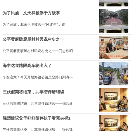
为了民族，文天祥被俘于方饭亭
为了民族，北宋岳飞被害于“风波亭”， 南
公平黄麻陇廖屋村村民说村史之一
公平黄麻陇廖屋村村民说村史之一一门忠烈昭
海丰这道路限高车辆出入了
车友注意！今天开始海银公路总尞路口到海丰
三伏假期将结束，共享陪伴请继续
三伏假期将结束，共享陪伴请继续——强烈建
强烈建议父母好好陪伴孩子看完央视1
三伏假期将结束，共享陪伴请继续——强烈建