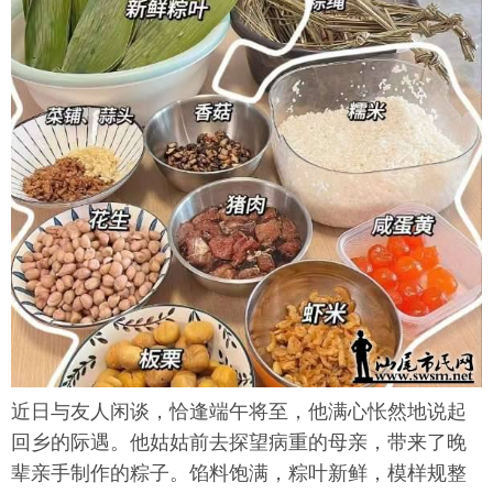
近日与友人闲谈，恰逢端午将至，他满心怅然地说起
回乡的际遇。他姑姑前去探望病重的母亲，带来了晚
辈亲手制作的粽子。馅料饱满，粽叶新鲜，模样规整