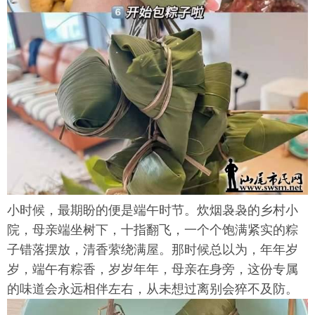
小时候，最期盼的便是端午时节。炊烟袅袅的乡村小
院，母亲端坐树下，十指翻飞，一个个饱满紧实的粽
子错落摆放，清香萦绕满屋。那时候总以为，年年岁
岁，端午有粽香，岁岁年年，母亲在身旁，这份专属
的味道会永远相伴左右，从未想过离别会猝不及防。