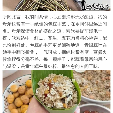
听闻此言，我瞬间共情，心底翻涌起无尽酸涩。我的
母亲也曾有一手绝佳的包粽手艺，在乡间邻里远近闻
名。母亲深谙食材的搭配之道，糯米要提前浸泡一
夜，软糯适中；红豆、花生、五花肉皆精心挑选，配
比恰到好处。包粽的手艺更是娴熟地道，青绿粽叶在
她手中翻飞折叠，一气呵成，捆绳松紧有度，蒸煮火
候拿捏得分毫不差。每一颗粽子，都藏着母亲的用心
与温柔，是童年端午最纯粹、最治愈的人间至味。