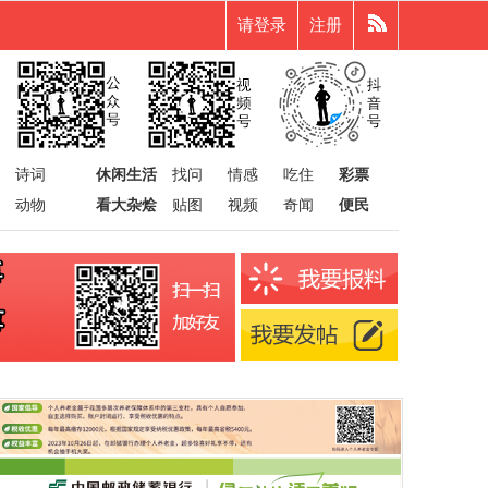
请登录
注册
诗词
休闲生活
找问
情感
吃住
彩票
动物
看大杂烩
贴图
视频
奇闻
便民