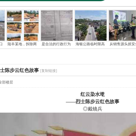
口
陆丰某地，拆除两
是合法的行政行为
海银公路临时限高
从销售源头抓安
烈士陈步云红色故事
[复制链接]
全部楼层
红云染水墘
——
烈士陈步云红色故事
◎戴镜兵