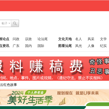
帖子
唯论点
问政
议政
论汕尾
文化天地
名人
风采
文学
点资讯
广东
国内
国际
图看汕尾
风光
人像
纪实
步云红色故事