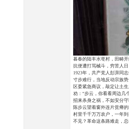
暮春的陆丰水墘村，田畴开
抗便遭打骂械斗，穷苦人日
1923
年，
共产党人
彭湃
同志
寸步难行，当地反动宗族势
区委紧急商议，敲定让土生
劝：
“
步云，你看看周边几
招来杀身之祸，不如安分守
陈步云望着窗外连片贫瘠的
村里千千万万农户，一年到
不见？革命这条路难走，总