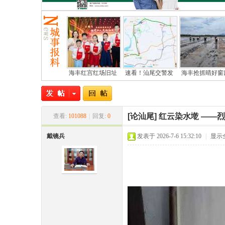
海丰红宫红场旧址
速看！汕尾交警发
海丰抢抓晴好窗
尾
[论汕尾]
红云染水墘 ——
查看:
101088
|
回复:
0
戴镜兵
发表于 2026-7-6 15:32:10
|
显示
市