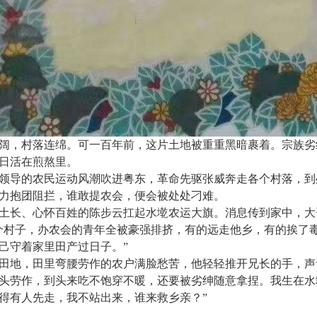
阔，村落连绵。可一百年前，这片土地被重重黑暗裹着。宗族劣
日活在煎熬里。
领导的农民运动风潮吹进粤东，革命先驱张威奔走各个村落，到
力抱团阻拦，谁敢提农会，便会被处处刁难。
土长、心怀百姓的陈步云扛起水墘农运大旗。消息传到家中，大
个村子，办农会的青年全被豪强排挤，有的远走他乡，有的挨了
己守着家里田产过日子。
”
田地，田里弯腰劳作的农户满脸愁苦，他轻轻推开兄长的手，声
头劳作，到头来吃不饱穿不暖，还要被劣绅随意拿捏。我生在水
得有人先走，我不站出来，谁来救乡亲？
”