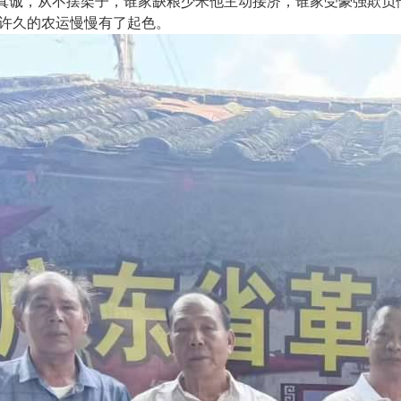
真诚，从不摆架子，谁家缺粮少米他主动接济，谁家受豪强欺负
许久的农运慢慢有了起色。