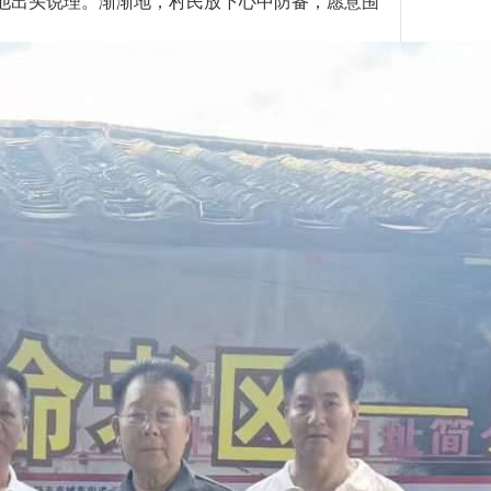
他出头说理。渐
渐地
，村民放下心中防备，愿意围