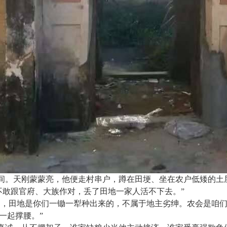
间。天刚蒙蒙亮，他便走村串户，蹲在田埂、坐在农户低矮的土
不敢跟官府、大族作对，丢了田地一家人活不下去。
”
们，田地是你们一锄一犁种出来的，不属于地主劣绅。农会是咱
一起撑腰。
”