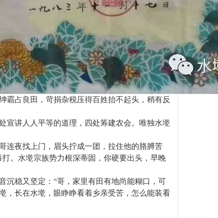
绅霸占良田，苛捐杂税压得百姓抬不起头，稍有反
处宣讲人人平等的道理，四处筹建农会。唯独水墘
哥连夜找上门，眉头拧成一团，拉住他的胳膊苦
毒打。水墘宗族势力根深蒂固，你硬要出头，早晚
音沉稳又坚定：
“
哥，家里有田有地尚能糊口，可
墘，长在水墘，眼睁睁看着乡亲受苦，怎么能装看