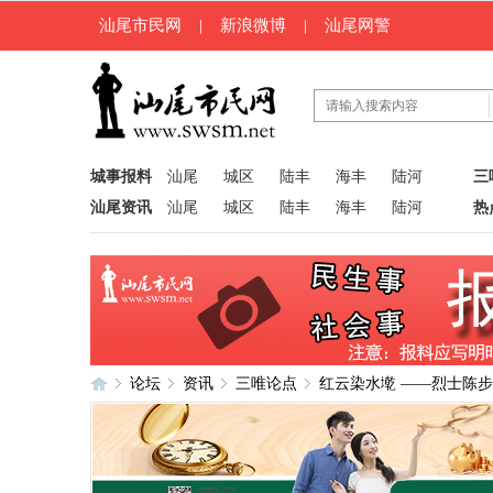
汕尾市民网
|
新浪微博
|
汕尾网警
城事报料
汕尾
城区
陆丰
海丰
陆河
三
汕尾资讯
汕尾
城区
陆丰
海丰
陆河
热
论坛
资讯
三唯论点
红云染水墘 ——烈士陈
汕
»
›
›
›