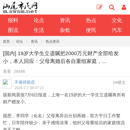
报料
论点
资讯
热点
文化
图说
生活
杂烩
便民
汽车
›
›
›
首页
论坛
资讯
热点资讯
[国内] 19岁大学生立遗嘱把2000万元财产全部给发
小，本人回应：父母离婚后各自重组家庭，...
查看:
28496
不值得留恋
1#楼主
2026-7-7 09:37:22
据新闻晨报7月6日报道，上海一名19岁的大一学生立遗嘱将所有
财产赠发小。
据悉，李同学（化名）父母离异后分别再婚，双方平日工作繁
忙，日常陪伴较少，亲子感情淡薄，他对父母重组后的家庭情况
并不了解。