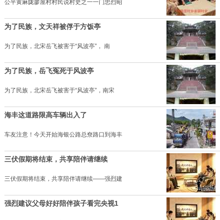
公平黄麻陇廖屋村村民说村史之一一门忠烈昭
为了民族，文天祥被俘于方饭亭
为了民族，北宋岳飞被害于“风波亭”， 南
为了民族，岳飞冤死于风波亭
为了民族，北宋岳飞被害于“风波亭”，南宋
海丰这道路限高车辆出入了
车友注意！今天开始海银公路总尞路口到海丰
三伏假期将结束，共享陪伴请继续
三伏假期将结束，共享陪伴请继续——强烈建
强烈建议父母好好陪伴孩子看完央视1