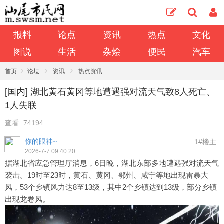
报料
论点
资讯
热点
文化
图说
生活
杂烩
便民
汽车
›
›
›
首页
论坛
资讯
热点资讯
[国内] 湖北黄石黄冈等地遭遇强对流天气致8人死亡、
1人失联
查看:
74194
你的眼神~
1#楼主
2026-7-7 09:40:20
据湖北省应急管理厅消息，6日晚，湖北东部多地遭遇强对流天气
袭击。19时至23时，黄石、黄冈、鄂州、咸宁等地出现雷暴大
风，53个乡镇风力达8至13级，其中2个乡镇达到13级，部分乡镇
出现龙卷风。