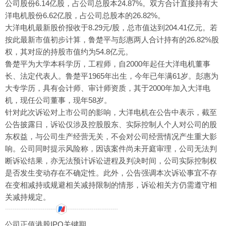
公司股份6.14亿股，占公司总股本24.87%。双方合计直接持有大
洋电机股份6.62亿股，占公司总股本的26.82%。
大洋电机最新股价报收于8.29元/股，总市值达到204.41亿元。若
按此最新市值初步计算，鲁楚平与彭惠两人合计持有的26.82%股
权，其对应的持股市值约为54.8亿元。
鲁楚平为大学本科学历，工程师，自2000年起任大洋电机董事
长、法定代表人。鲁楚平1965年出生，今年已年满61岁。彭惠为
大专学历，具有会计师、审计师资质，其于2000年加入大洋电
机，现任公司董事，现年58岁。
针对此次诉讼对上市公司的影响，大洋电机在公告中表示，截至
公告披露日，诉讼仅涉及控股股东、实际控制人个人对公司的股
东权益，与公司生产经营无关，不会对公司经营情况产生重大影
响。公司同时提示风险称，因该案件尚未开庭审理，公司无法判
断诉讼结果，亦无法预计诉讼进程及判决时间，公司实际控制权
是否发生变动存在不确定性。此外，公告强调本次诉讼事宜不存
在变相减持或规避相关减持限制的情形，诉讼相关方仍需遵守相
关减持规定。
公司正值港股IPO关键期