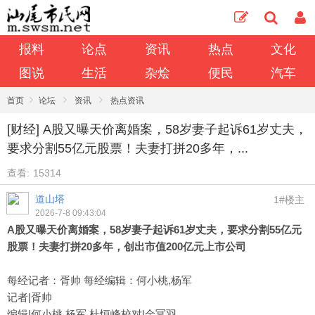
报料
论点
资讯
热点
文化
图说
生活
杂烩
便民
汽车
›
›
›
首页
论坛
资讯
热点资讯
[财经] A股又曝天价离婚案，58岁妻子起诉61岁丈夫，
要求分割55亿元股票！夫妻打拼20多年，...
查看:
15314
道山塔
1#楼主
2026-7-8 09:43:04
A股又曝天价离婚案，58岁妻子起诉61岁丈夫，要求分割55亿元
股票！夫妻打拼20多年，创出市值200亿元上市公司
每经记者：胥帅 每经编辑：何小桃,杨军
记者|胥帅
编辑|何小桃 杨军 杜恒峰校对|金冥羽