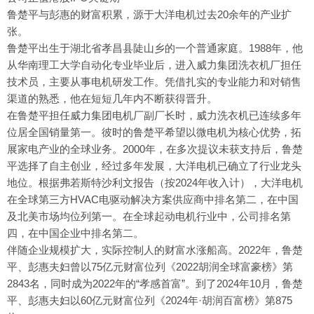
鲁楚平与彭惠的财富积累，源于大洋电机过去20余年的产业扩
张。
鲁楚平出生于湖北省孝昌县陡山乡的一个普通家庭。1988年，他
从华南理工大学自动化专业毕业后，进入威力集团洗衣机厂担任
技术员，主要从事电机研发工作。凭借扎实的专业能力和对销售
渠道的熟悉，他在短短几年内不断获得晋升。
在鲁楚平担任威力集团电机厂副厂长时，威力洗衣机已连续多年
位居全国销量第一。彼时的鲁楚平希望以微电机为核心优势，拓
展家电产业的全球业务。2000年，在多次提议未获支持后，鲁楚
平选择了自主创业，经过多年发展，大洋电机已确立了行业龙头
地位。根据弗若斯特沙利文报告（按2024年收入计），大洋电机
在全球第三方HVAC电驱动解决方案供应商中排名第二，在中国
及北美市场均位列第一。在全球起动电机行业中，公司排名第
四，在中国企业中排名第二。
伴随企业规模扩大，实际控制人的财富水涨船高。2022年，鲁楚
平、彭惠夫妇曾以75亿元财富位列《2022胡润全球富豪榜》第
2843名，同时成为2022年的“孝感首富”。到了2024年10月，鲁楚
平、彭惠夫妇以60亿元财富位列《2024年·胡润百富榜》第875