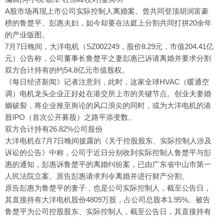
A股市场再现上市公司实际控制人离婚案。曾共同登顶胡润富豪
榜的鲁楚平、彭惠夫妇，如今却要在法庭上分割共同打拼20余年
的产业版图。
7月7日晚间，大洋电机（SZ002249，股价8.29元，市值204.41亿
元）公告称，公司董事长鲁楚平之妻彭惠已诉请离婚并要求分割
双方合计持有的约54.8亿元市值股权。
《每日经济新闻》记者注意到，此时，这家全球HVAC（暖通空
调）电机龙头企业正好处在港交所上市的关键节点。创业夫妻婚
姻破裂，将企业推至舆论的风口浪尖的同时，或为大洋电机的港
股IPO（首次公开募股）之路平添变数。
双方合计持有26.82%公司股份
大洋电机在7月7日晚间披露的《关于控股股东、实际控制人涉及
诉讼的公告》中称，公司于近日分别收到实际控制人鲁楚平与彭
惠的通知，彭惠诉鲁楚平的离婚纠纷案，已由广东省中山市第一
人民法院立案。原告彭惠请求判令离婚并进行财产分割。
原告彭惠为鲁楚平的妻子，也是公司实际控制人，截至公告日，
其直接持有大洋电机股份4809万股，占公司总股本1.95%。被告
鲁楚平为公司控股股东、实际控制人，截至公告日，其直接持有