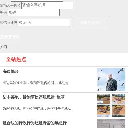
请输入手机号
密码
短信验证码
关闭
全站热点
海边偶吟
海边风软净尘嚣，缓踏浮礁俗虑消。 此刻心
陆丰某地，拆除两处违规私建“生基
为严守林地、耕地保护红线，严厉打击占地私
是合法的行政行为还是野蛮的黑恶行