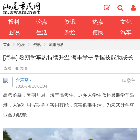
报料
论点
资讯
热点
文化
图说
生活
杂烩
便民
汽车
›
›
›
首页
论坛
资讯
城事报料
[海丰] 暑期学车热持续升温 海丰学子掌握技能助成长
查看:
48236
含羞草~
1#楼主
2026-7-8 10:01:04
高考落幕，暑期开启。海丰高考生、返乡大学生掀起暑期学车热
潮，大家利用假期学习实用技能，充实假期生活，为未来升学就
业蓄力赋能。