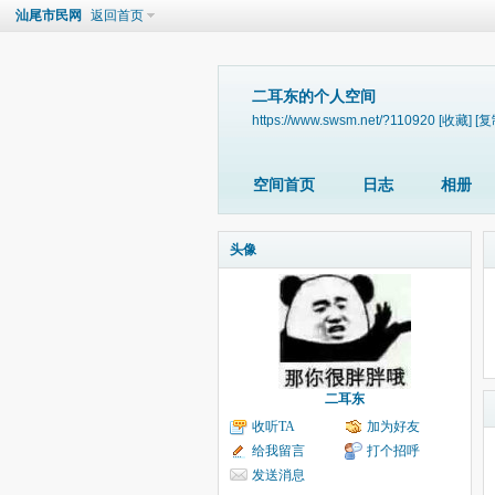
汕尾市民网
返回首页
二耳东的个人空间
https://www.swsm.net/?110920
[收藏]
[复
空间首页
日志
相册
头像
二耳东
收听TA
加为好友
给我留言
打个招呼
发送消息