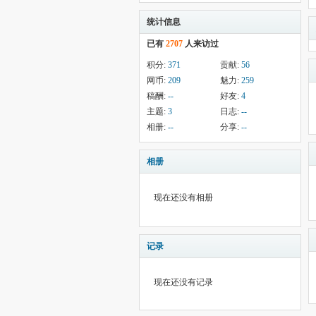
统计信息
已有
2707
人来访过
积分:
371
贡献:
56
网币:
209
魅力:
259
稿酬:
--
好友:
4
主题:
3
日志:
--
相册:
--
分享:
--
相册
现在还没有相册
记录
现在还没有记录