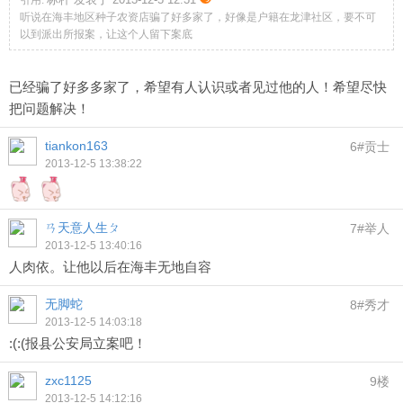
引用:
听说在海丰地区种子农资店骗了好多家了，好像是户籍在龙津社区，要不可
以到派出所报案，让这个人留下案底
已经骗了好多多家了，希望有人认识或者见过他的人！希望尽快
把问题解决！
tiankon163
6#贡士
2013-12-5 13:38:22
ㄢ天意人生ㄆ
7#举人
2013-12-5 13:40:16
人肉依。让他以后在海丰无地自容
无脚蛇
8#秀才
2013-12-5 14:03:18
:(:(报县公安局立案吧！
zxc1125
9楼
2013-12-5 14:12:16