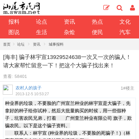
报料
论点
资讯
热点
文化
图说
生活
杂烩
便民
汽车
›
›
›
首页
论坛
资讯
城事报料
[海丰] 骗子林宇宣13929524638一次又一次的骗人！
请大家帮忙留意一下！把这个大骗子找出来！
查看:
58401
农村人的孩子
1#楼主
2013-12-5 10:53:27
种业界的垃圾，不要脸的广州宣兰种业的林宇宣是大骗子，先
拿好的种子给你试种，然后大批量购买的时候，用一些假种
子，坑害农民兄弟，打着 广州萱兰种业有限公司 旗子，欺
骗农民。以下是这个骗子资料。
联系人：林宇宣 (种业界的垃圾，不要脸的死骗子！)（林