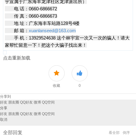
宇宣属于广东海丰龙津社区龙津派出所）
电 话：0660-6866672
传 真：0660-6866673
地 址：广东海丰车站路128号4楼
邮 箱：
xuanlanseed@163.com
手 机：13929524638 这个林宇宣一次又一次的骗人！请大
家帮忙留意一下！把这个大骗子找出来！
点击重新加载
收藏
0
分享到
好友
朋友圈
QQ好友
微博
QQ空间
分享
好友
朋友圈
QQ好友
微博
QQ空间
取消
全部回复
看全部
倒序