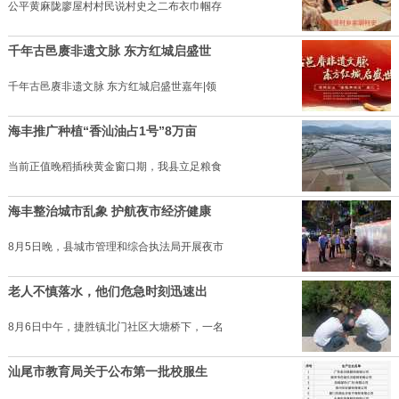
公平黄麻陇廖屋村村民说村史之二布衣巾帼存
千年古邑赓非遗文脉 东方红城启盛世
千年古邑赓非遗文脉 东方红城启盛世嘉年|领
海丰推广种植“香汕油占1号”8万亩
当前正值晚稻插秧黄金窗口期，我县立足粮食
海丰整治城市乱象 护航夜市经济健康
8月5日晚，县城市管理和综合执法局开展夜市
老人不慎落水，他们危急时刻迅速出
8月6日中午，捷胜镇北门社区大塘桥下，一名
汕尾市教育局关于公布第一批校服生