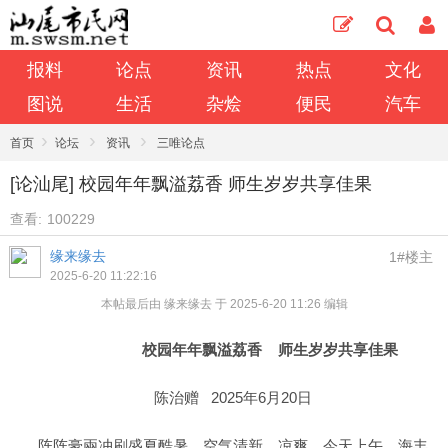
报料
论点
资讯
热点
文化
图说
生活
杂烩
便民
汽车
›
›
›
首页
论坛
资讯
三唯论点
[论汕尾] 校园年年飘溢荔香 师生岁岁共享佳果
查看:
100229
缘来缘去
1#楼主
2025-6-20 11:22:16
本帖最后由 缘来缘去 于 2025-6-20 11:26 编辑
校园年年飘溢荔香
师生岁岁共享佳果
陈治赠 2025年6月20日
阵阵豪兩冲刷盛夏酷暑，空气清新、凉爽。今天上午，海丰