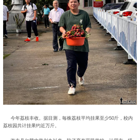
今年荔枝丰收。据目测，毎株荔枝平均挂果至少50斤，校内
荔枝园共计挂果约近万斤。