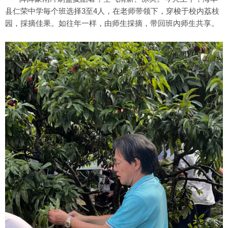
县仁荣中学毎个班选择3至4人，在老师带领下，穿梭于校内荔枝
园，採摘佳果。如往年一样，由师生採摘，带回班內师生共享。