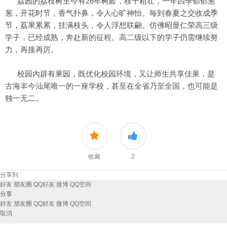
荔园的荔枝树至今有26年树龄，枝干粗壮，一年四季郁郁葱
葱，开花时节，香气扑鼻，令人心旷神怡。毎到春夏之交收成季
节，荔果累累，挂满枝头，令人浮想联翩。仿佛昭显仁荣高三级
学子，已经成熟，奔赴新的征程。高二级以下的学子仍需继续努
力，再接再厉。
校园內辟有果园，既优化校园环境，又让师生共享佳果，是
古海丰今汕尾唯一的一座学校，甚至在全省乃至全国，也可能是
独一无二。
收藏
2
分享到
好友
朋友圈
QQ好友
微博
QQ空间
分享
好友
朋友圈
QQ好友
微博
QQ空间
取消