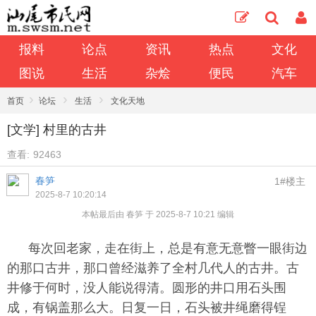
报料
论点
资讯
热点
文化
图说
生活
杂烩
便民
汽车
›
›
›
首页
论坛
生活
文化天地
[文学] 村里的古井
查看:
92463
春笋
1#楼主
2025-8-7 10:20:14
本帖最后由 春笋 于 2025-8-7 10:21 编辑
每次回老家，走在街上，总是有意无意瞥一眼街边
的那口古井，那口曾经滋养了全村几代人的古井。古
井修于何时，没人能说得清。圆形的井口用石头围
成，有锅盖那么大。日复一日，石头被井绳磨得锃