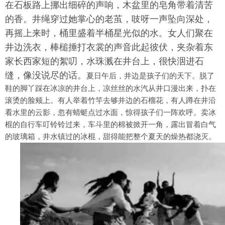
在石板路上挪出细碎的声响，木盆里的皂角带着清苦
的香。井绳穿过她掌心的老茧，吱呀一声坠向深处，
再摇上来时，桶里盛着半桶星光似的水。女人们聚在
井边洗衣，棒槌捶打衣裳的声音此起彼伏，夹杂着东
家长西家短的絮叨，水珠溅在井台上，很快洇进石
缝，像没说尽的话。
夏日午后，井边是孩子们的天下。脱了
鞋的脚丫踩在冰凉的井台上，凉丝丝的水汽从井口漫出来，扑在
滚烫的脸颊上。有人举着竹竿去够井边的石榴花，有人蹲在井沿
看水里的云影，忽有蜻蜓点过水面，惊得孩子们一阵欢呼。卖冰
棍的自行车叮铃铃过来，车斗里的棉被掀开一角，露出冒着白气
的玻璃箱，井水镇过的冰棍，甜得能把整个夏天的燥热都浇灭。