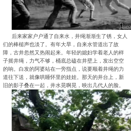
后来家家户户通了自来水，井绳渐渐生了锈，女人
们的棒槌声也淡了。有年大旱，自来水管道出了故
障，古井忽然又热闹起来。年轻的媳妇学着老人的样
子摇井绳，力气不够，桶底总磕在井壁上，发出空空
的响。白发的阿婆站在一旁指点，说要顺着井绳的力
道往下送，就像哄睡怀里的娃娃。那天的井台上，新
旧的影子叠在一起，井水晃啊晃，映出几代人的脸。