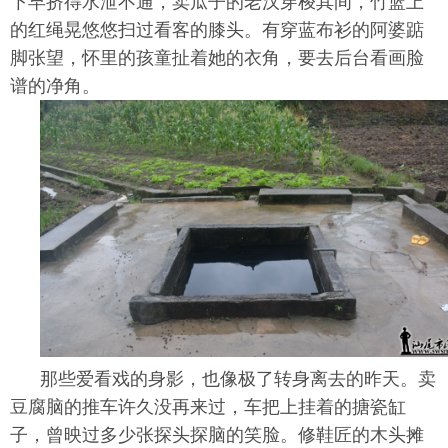
下早挤得水泄不通，卖瓜子的老汉穿梭其间，竹篮上
的红绳晃悠悠扫过看客的膝头。有穿蓝布衫的阿婆踮
脚张望，怀里的孩童扯着她的衣角，要去后台看画脸
谱的净角。
那些爱看戏的身影，也像极了转身离去的昨天。卖
豆腐脑的推车许久没再来过，车把上挂着的搪瓷缸
子，曾映过多少张探头探脑的笑脸。修鞋匠的木头摊