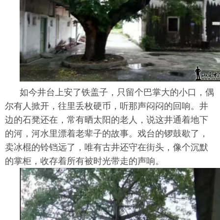
如今井台上安了铁盖子，只留个巴掌大的小口，偶
尔有人掀开，往里丢枚硬币，听那声闷闷的回响。井
边的石凳还在，常有晒太阳的老人，说这井通着地下
的河，河水里漂着老辈子的故事。戏台的锣鼓歇了，
卖冰棍的铃铛远了，唯有古井还守在街头，像个沉默
的掌柜，收存着所有被时光带走的声响。