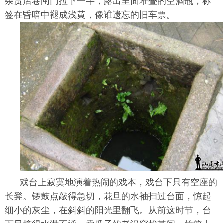
杂货店卷闸门拉下一半，露出里面堆叠的空酒瓶，标
签在昏暗中褪成浅黄，像谁遗忘的旧车票。
戏台上寂寞地演着热闹的戏本，戏台下只有空座的
长凳。锣鼓点敲得急切，花旦的水袖扫过台面，惊起
细小的灰尘，在斜斜的阳光里翻飞。从前这时节，台