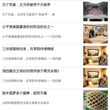
为了民族，文天祥被俘于方饭亭
为了民族，北宋岳飞被害于“风波亭”， 南
公平黄麻陇廖屋村村民说村史之一
公平黄麻陇廖屋村村民说村史之一一门忠烈昭
三伏假期将结束，共享陪伴请继续
三伏假期将结束，共享陪伴请继续——强烈建
强烈建议父母好好陪伴孩子看完央视1
三伏假期将结束，共享陪伴请继续——强烈建
陆丰菠萝多汁脆爽，甜而不腻
汕尾种植菠萝的乡镇主要集中在陆丰