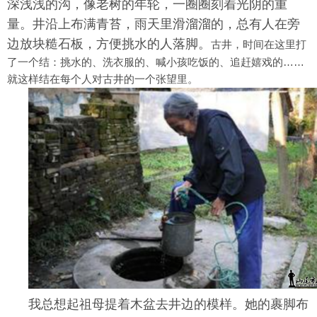
深浅浅的沟，像老树的年轮，一圈圈刻着光阴的重
量。井沿上布满青苔，雨天里滑溜溜的，总有人在旁
边放块糙石板，方便挑水的人落脚。
古井，时间在这里打
了一个结：挑水的、洗衣服的、喊小孩吃饭的、追赶嬉戏的……
就这样结在每个人对古井的一个张望里。
我总想起祖母提着木盆去井边的模样。她的裹脚布