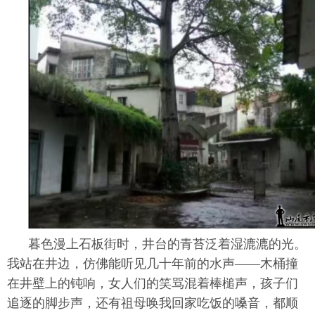
暮色漫上石板街时，井台的青苔泛着湿漉漉的光。
我站在井边，仿佛能听见几十年前的水声——木桶撞
在井壁上的钝响，女人们的笑骂混着棒槌声，孩子们
追逐的脚步声，还有祖母唤我回家吃饭的嗓音，都顺