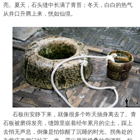
亮。夏天，石头缝中长满了青苔；冬天，白白的热气
从井口升腾上来，恍如仙境。
石板街安静下来，就像很多个昨天抽身离去了。青
石板被磨得发亮，缝隙里嵌着经年累月的尘土，踩上
去悄无声息，倒像是怕惊醒了沉睡的时光。拐角处的