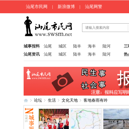
汕尾市民网
|
新浪微博
|
汕尾网警
城事报料
汕尾
城区
陆丰
海丰
陆河
三
汕尾资讯
汕尾
城区
陆丰
海丰
陆河
热
论坛
生活
文化天地
客地春雨有吟
汕
»
›
›
›