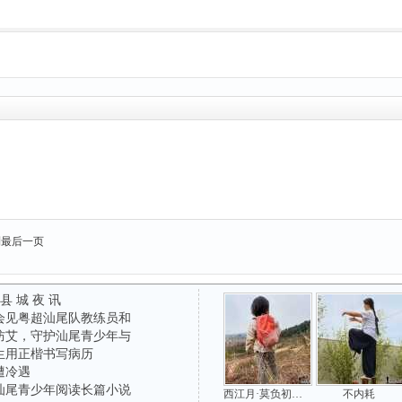
到最后一页
 县 城 夜 讯
会见粤超汕尾队教练员和
防艾，守护汕尾青少年与
生用正楷书写病历
遭冷遇
汕尾青少年阅读长篇小说
西江月·莫负初心追梦
不内耗