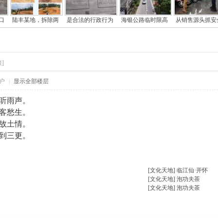
口
陆丰某地，拆除两
是合法的行政行为
海银公路临时限高
从销售源头抓安
]
户
|
显示全部楼层
听雨声。
客愁生。
故土情。
到三更。
楼主热帖
[文化天地]
临江仙·开怀
[文化天地]
泡功夫茶
[文化天地]
泡功夫茶