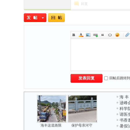
回复
|
民
回帖后跳转
发表回复
海 丰
网
逯峰
科学
请医
书香
海丰这道路限
保护母亲河守
暑假