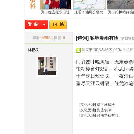
海丰红宫红场旧址
速看！汕尾交警发
海丰抢抓晴好窗
[诗词]
客地春雨有吟
查看:
26983
|
回复:
0
[复制链接
林杞权
发表于 2026-5-16 22:09:34
手机用
尾
门阶覆叶晚风轻，无奈春余
帘动楼窗灯影乱，心思世路
十年落日炊烟味，一夜清砧
望尽天涯云树隔，任凭吟笔
[文化天地]
临下班偶吟
[文化天地]
海边偶吟
市
[文化天地]
岭南立秋有吟