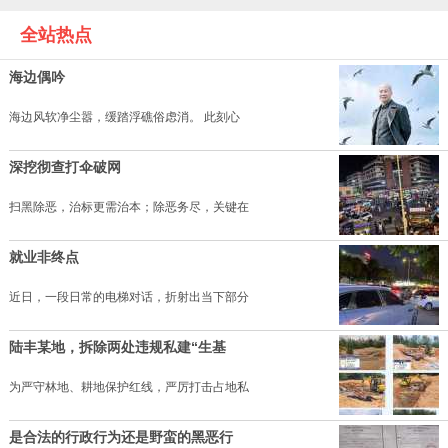
全站热点
海边偶吟
海边风软净尘嚣，缓踏浮礁俗虑消。 此刻心
深挖彻查打伞破网
扫黑除恶，治标更需治本；除恶务尽，关键在
就业非终点
近日，一段日常的电梯对话，折射出当下部分
陆丰某地，拆除两处违规私建“生基
为严守林地、耕地保护红线，严厉打击占地私
是合法的行政行为还是野蛮的黑恶行