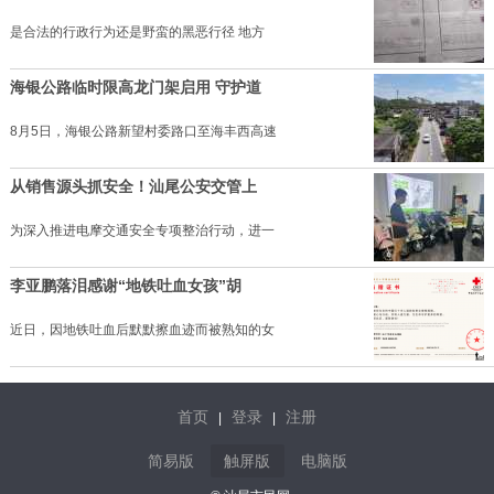
是合法的行政行为还是野蛮的黑恶行径 地方
海银公路临时限高龙门架启用 守护道
8月5日，海银公路新望村委路口至海丰西高速
从销售源头抓安全！汕尾公安交管上
为深入推进电摩交通安全专项整治行动，进一
李亚鹏落泪感谢“地铁吐血女孩”胡
近日，因地铁吐血后默默擦血迹而被熟知的女
首页
登录
注册
|
|
简易版
触屏版
电脑版