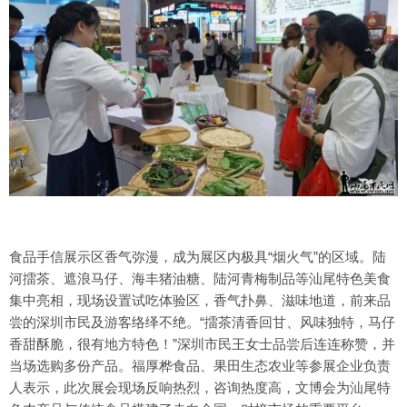
食品手信展示区香气弥漫，成为展区内极具“烟火气”的区域。陆
河擂茶、遮浪马仔、海丰猪油糖、陆河青梅制品等汕尾特色美食
集中亮相，现场设置试吃体验区，香气扑鼻、滋味地道，前来品
尝的深圳市民及游客络绎不绝。“擂茶清香回甘、风味独特，马仔
香甜酥脆，很有地方特色！”深圳市民王女士品尝后连连称赞，并
当场选购多份产品。福厚桦食品、果田生态农业等参展企业负责
人表示，此次展会现场反响热烈，咨询热度高，文博会为汕尾特