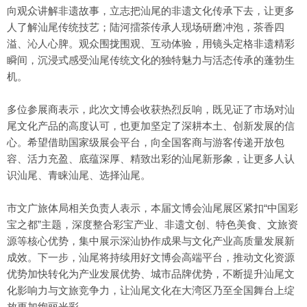
向观众讲解非遗故事，立志把汕尾的非遗文化传承下去，让更多
人了解汕尾传统技艺；陆河擂茶传承人现场研磨冲泡，茶香四
溢、沁人心脾。观众围拢围观、互动体验，用镜头定格非遗精彩
瞬间，沉浸式感受汕尾传统文化的独特魅力与活态传承的蓬勃生
机。
多位参展商表示，此次文博会收获热烈反响，既见证了市场对汕
尾文化产品的高度认可，也更加坚定了深耕本土、创新发展的信
心。希望借助国家级展会平台，向全国客商与游客传递开放包
容、活力充盈、底蕴深厚、精致出彩的汕尾新形象，让更多人认
识汕尾、青睐汕尾、选择汕尾。
市文广旅体局相关负责人表示，本届文博会汕尾展区紧扣“中国彩
宝之都”主题，深度整合彩宝产业、非遗文创、特色美食、文旅资
源等核心优势，集中展示深汕协作成果与文化产业高质量发展新
成效。下一步，汕尾将持续用好文博会高端平台，推动文化资源
优势加快转化为产业发展优势、城市品牌优势，不断提升汕尾文
化影响力与文旅竞争力，让汕尾文化在大湾区乃至全国舞台上绽
放更加绚丽光彩。