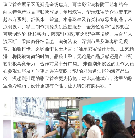
珠宝首饰展示区无疑是全场焦点。可塘彩宝与梅陇工艺相结合，
两大特色产业品牌联袂登场，蕾恩珠宝、华清珠宝等企业带来潮
起东方系列、舒俱来、碧玺、水晶珠串及各类精致彩宝制品，从
原创设计、精工制作到源头供应链服务，全方位诠释“世界彩宝，
可塘制造”的硬核实力，擦亮“中国彩宝之都”金字招牌。展台前人
流不断，采购商仔细品鉴、询价洽谈，深圳市民及游客驻足观
赏、拍照打卡。采购商李女士坦言：“汕尾彩宝设计新颖、工艺精
湛，梅陇银饰简约时尚、品质上乘，无论是产品质感还是产业配
套都极具竞争力，合作前景十分广阔。”来自潮州展区的工作人员
在参观汕尾展区时更是连连赞叹：“以前只知道汕尾的海产品出
名，没想到汕尾的彩宝首饰更为惊艳，对比其他城市，这里的彩
宝色彩艳丽，设计更加有个性，让人特别有购买欲。”