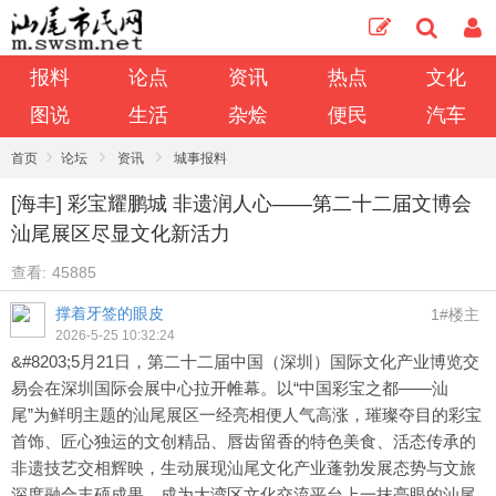
报料
论点
资讯
热点
文化
图说
生活
杂烩
便民
汽车
›
›
›
首页
论坛
资讯
城事报料
[海丰] 彩宝耀鹏城 非遗润人心——第二十二届文博会
汕尾展区尽显文化新活力
查看:
45885
撑着牙签的眼皮
1#楼主
2026-5-25 10:32:24
&#8203;5月21日，第二十二届中国（深圳）国际文化产业博览交
易会在深圳国际会展中心拉开帷幕。以“中国彩宝之都——汕
尾”为鲜明主题的汕尾展区一经亮相便人气高涨，璀璨夺目的彩宝
首饰、匠心独运的文创精品、唇齿留香的特色美食、活态传承的
非遗技艺交相辉映，生动展现汕尾文化产业蓬勃发展态势与文旅
深度融合丰硕成果，成为大湾区文化交流平台上一抹亮眼的汕尾