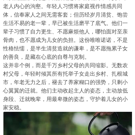
老人内心的沟壑。年轻人习惯将家庭视作情感共同
体，信奉家人之间无需客套；但历经岁月清贫、饱尝
生活不易的老一辈，早已被生活磨平了底气。他们一
辈子习惯了自力更生、不愿麻烦他人，哪怕面对至亲
骨肉，也不愿成为儿女的负担。这份唯唯诺诺，不是
性格怯懦，是半生清贫造就的谦卑，是不愿拖累子女
的善良，是藏在心底的自尊与克制。
这并非个例，而是千万乡村父母的共同缩影。无数农
村父母，年轻时倾其所有托举子女走出乡村、扎根城
市，年老无力之后，褪去了养家糊口的强势，只剩小
心翼翼的迁就。他们主动收起主人的姿态，主动放低
身段、迁就晚辈，用最卑微的姿态，守护着儿女的小
家安稳。