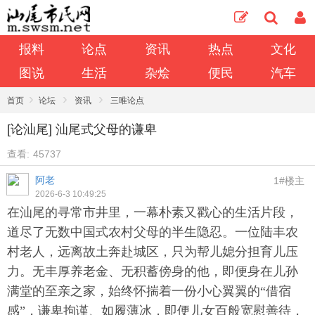
报料
论点
资讯
热点
文化
图说
生活
杂烩
便民
汽车
›
›
›
首页
论坛
资讯
三唯论点
[论汕尾] 汕尾式父母的谦卑
查看:
45737
阿老
1#楼主
2026-6-3 10:49:25
在汕尾的寻常市井里，一幕朴素又戳心的生活片段，
道尽了无数中国式农村父母的半生隐忍。一位陆丰农
村老人，远离故土奔赴城区，只为帮儿媳分担育儿压
力。无丰厚养老金、无积蓄傍身的他，即便身在儿孙
满堂的至亲之家，始终怀揣着一份小心翼翼的“借宿
感”，谦卑拘谨、如履薄冰，即便儿女百般宽慰善待，