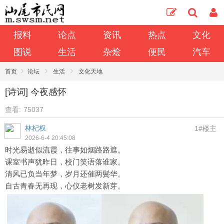
报料
论点
资讯
热点
文化
图说
生活
杂烩
便民
汽车
›
›
›
首页
论坛
生活
文化天地
[诗词] 今夜感怀
查看:
75037
林杞权
1#楼主
2026-6-4 20:45:08
时光易逝似流霞，往事如烟路路遮。
课室书声犹昨日，校门笑语落谁家。
清风已负当年梦，岁月还催两鬓华。
自古青春无再现，心仪老树发新芽。