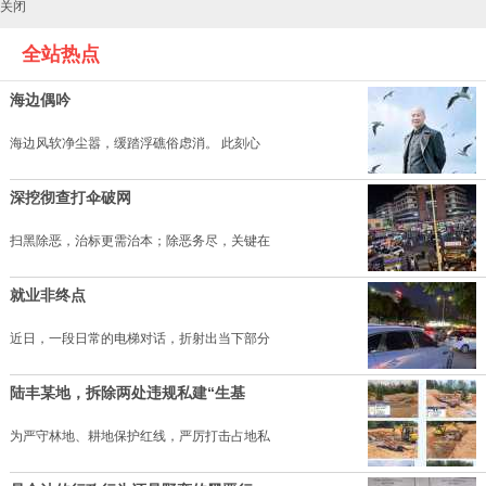
关闭
全站热点
海边偶吟
海边风软净尘嚣，缓踏浮礁俗虑消。 此刻心
深挖彻查打伞破网
扫黑除恶，治标更需治本；除恶务尽，关键在
就业非终点
近日，一段日常的电梯对话，折射出当下部分
陆丰某地，拆除两处违规私建“生基
为严守林地、耕地保护红线，严厉打击占地私