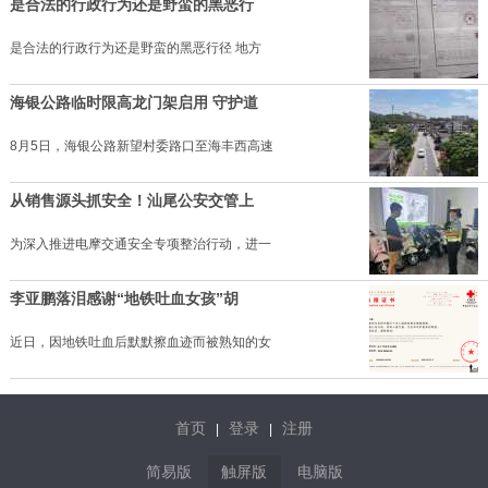
是合法的行政行为还是野蛮的黑恶行
是合法的行政行为还是野蛮的黑恶行径 地方
海银公路临时限高龙门架启用 守护道
8月5日，海银公路新望村委路口至海丰西高速
从销售源头抓安全！汕尾公安交管上
为深入推进电摩交通安全专项整治行动，进一
李亚鹏落泪感谢“地铁吐血女孩”胡
近日，因地铁吐血后默默擦血迹而被熟知的女
首页
登录
注册
|
|
简易版
触屏版
电脑版