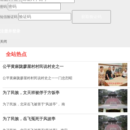
密码
短信验证码
关闭
全站热点
公平黄麻陇廖屋村村民说村史之一
公平黄麻陇廖屋村村民说村史之一一门忠烈昭
为了民族，文天祥被俘于方饭亭
为了民族，北宋岳飞被害于“风波亭”， 南
为了民族，岳飞冤死于风波亭