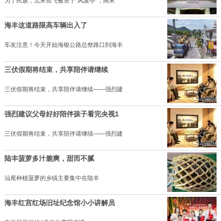
为了民族，北宋岳飞被害于“风波亭”，南宋
海丰这道路限高车辆出入了
车友注意！今天开始海银公路总尞路口到海丰
三伏假期将结束，共享陪伴请继续
三伏假期将结束，共享陪伴请继续——强烈建
强烈建议父母好好陪伴孩子看完央视1
三伏假期将结束，共享陪伴请继续——强烈建
陆丰菠萝多汁脆爽，甜而不腻
汕尾种植菠萝的乡镇主要集中在陆丰
海丰红宫红场旧址纪念馆小小讲解员