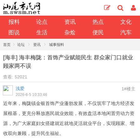
报料
论点
资讯
热点
文化
图说
生活
杂烩
便民
汽车
›
›
›
首页
论坛
资讯
城事报料
[海丰] 海丰梅陇：首饰产业赋能民生 群众家门口就业
顾家两不误
查看:
52021
浅爱
1#楼主
2026-6-5 10:33:46
近年来，梅陇镇金银首饰产业蓬勃发展，不仅筑牢了地方经济发
展根基，更充分释放惠民就业效能，有效盘活本地闲置劳动力资
源，为广大家庭妇女搭建就近就地灵活就业平台，实现顾家、增
收双向兼顾，提升民生福祉。