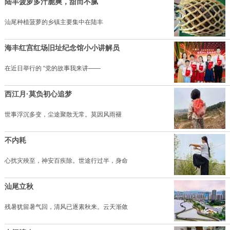
陆丰菠萝多汁脆爽，甜而不腻
汕尾种植菠萝的乡镇主要集中在陆丰
海丰红宫红场旧址纪念馆小小讲解员
在近日举行的 “党的故事我来讲——
西江月·莫负初心追梦
世事浮沉多变，尘途聚散无常。莫因风雨褪
不内耗
心扰灾殃至，神安百疾除。世途行过半，身命
汕尾立秋
残暑犹留暑气回，清风已逐素秋来。云天渐敛