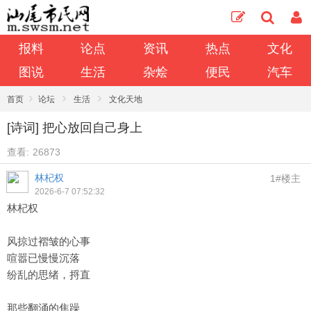
报料
论点
资讯
热点
文化
图说
生活
杂烩
便民
汽车
›
›
›
首页
论坛
生活
文化天地
[诗词] 把心放回自己身上
查看:
26873
林杞权
1#楼主
2026-6-7 07:52:32
林杞权
风掠过褶皱的心事
喧嚣已慢慢沉落
纷乱的思绪，捋直
那些翻涌的焦躁