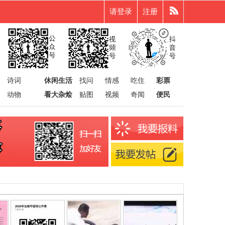
请登录
注册
诗词
休闲生活
找问
情感
吃住
彩票
动物
看大杂烩
贴图
视频
奇闻
便民