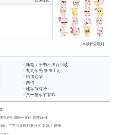
高级模式
本版积分规则
随笔：旧书不厌百回读
九九荣光 铁血山河
悟道迟荣
自信
建军节有吟
八一建军节有吟
放
|
陆即表明您同意本站
管理条例
律顾问：广东商盾律师事务所
罗如洪
律师
com