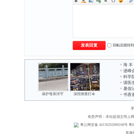
|
回帖后跳转
发表回复
海 丰
逯峰
科学
请医
暑假
保护母亲河守
深挖彻查打伞
书香
免责声明：本站提倡文明上
粤公网安备 44150202000108号
粤I
客服投