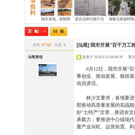
陆丰某地，拆除两
是合法的行政行为
海银公路临时限
[汕尾]
我市开展“百千万工程
查看:
87768
|
回复:
0
尾
汕尾资信
发表于 2026-6-16 09:40:38
|
显
6月12日，我市开展“百
事创业、推动发展、狠抓落
动员讲话。
林少文要求，各地要进一
部推动高质量发展的实战能
好“土特产”文章，推进农
市
承载力；要推进中心镇现代
重产业兴旺、运营前置、利