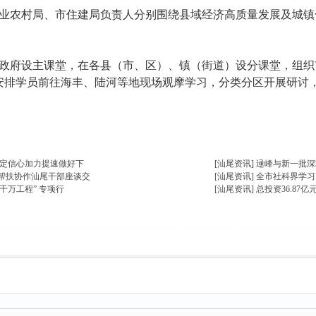
农村局、市住建局负责人分别围绕县域经济高质量发展及城镇
府设主课堂，在各县（市、区）、镇（街道）设分课堂，组织
将安排学员前往海丰、陆河等地现场观摩学习，分类分区开展研讨，
楼主热帖
坚定信心加力提速做好下
[汕尾资讯]
逯峰与新一批深
帮扶协作汕尾干部座谈交
[汕尾资讯]
全市社科界学习
千万工程” 专项行
[汕尾资讯]
总投资36.87