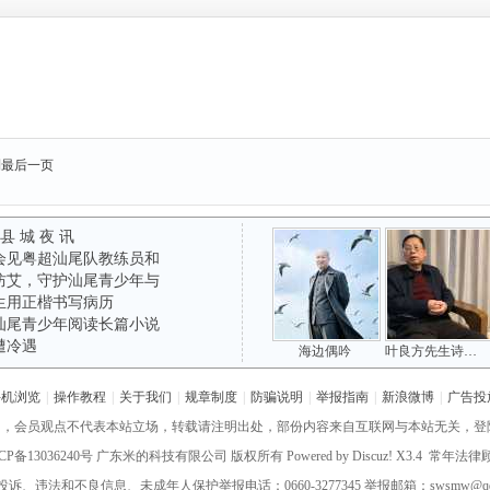
到最后一页
 县 城 夜 讯
会见粤超汕尾队教练员和
防艾，守护汕尾青少年与
生用正楷书写病历
汕尾青少年阅读长篇小说
遭冷遇
海边偶吟
叶良方先生诗词精选 ——吟韵长怀海陆丰(五
手机浏览
|
操作教程
|
关于我们
|
规章制度
|
防骗说明
|
举报指南
|
新浪微博
|
广告投
网，会员观点不代表本站立场，转载请注明出处，部份内容来自互联网与本站无关，登
CP备13036240号
广东米的科技有限公司 版权所有 Powered by
Discuz!
X3.4 常年法
诉、违法和不良信息、未成年人保护举报电话：0660-3277345 举报邮箱：swsmw@qq.