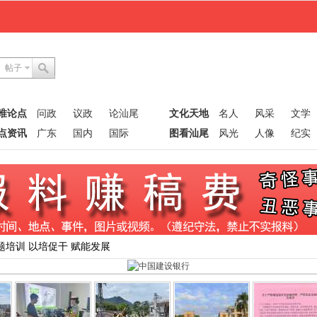
帖子
唯论点
问政
议政
论汕尾
文化天地
名人
风采
文学
点资讯
广东
国内
国际
图看汕尾
风光
人像
纪实
题培训 以培促干 赋能发展