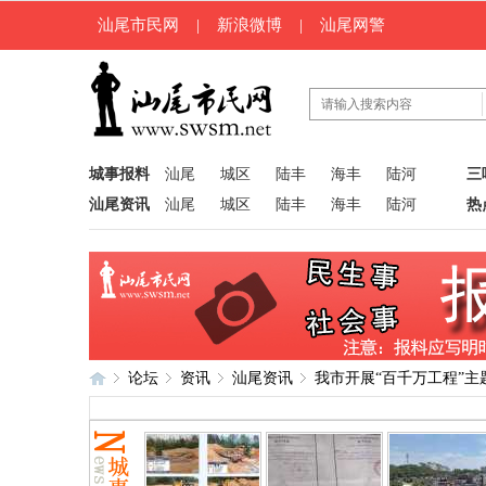
汕尾市民网
|
新浪微博
|
汕尾网警
城事报料
汕尾
城区
陆丰
海丰
陆河
三
汕尾资讯
汕尾
城区
陆丰
海丰
陆河
热
论坛
资讯
汕尾资讯
我市开展“百千万工程”主
汕
»
›
›
›