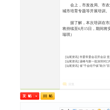
会上，市发改局、市农业
城市培育专题等开展培训。
据了解，本次培训在市政
将持续至6月15日，期间
民
瑞琪）
[汕尾资讯]
市委常委会召开会议 
[汕尾资讯]
逯峰与新一批深圳对口
[汕尾资讯]
省“千会结千镇”助力“百
网
回复