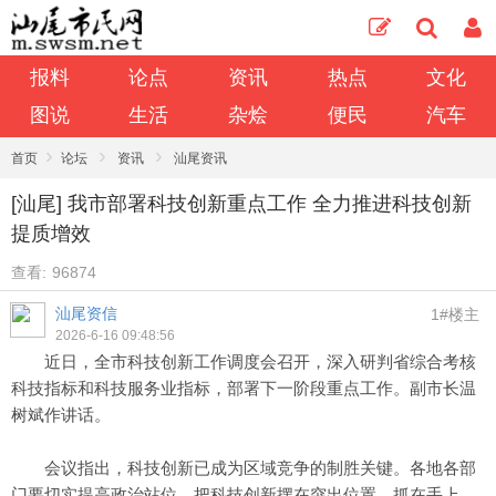
报料
论点
资讯
热点
文化
图说
生活
杂烩
便民
汽车
›
›
›
首页
论坛
资讯
汕尾资讯
[汕尾] 我市部署科技创新重点工作 全力推进科技创新
提质增效
查看:
96874
汕尾资信
1#楼主
2026-6-16 09:48:56
近日，全市科技创新工作调度会召开，深入研判省综合考核
科技指标和科技服务业指标，部署下一阶段重点工作。副市长温
树斌作讲话。
会议指出，科技创新已成为区域竞争的制胜关键。各地各部
门要切实提高政治站位，把科技创新摆在突出位置，抓在手上、