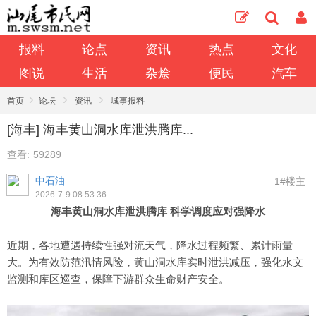
报料
论点
资讯
热点
文化
图说
生活
杂烩
便民
汽车
›
›
›
首页
论坛
资讯
城事报料
[海丰] 海丰黄山洞水库泄洪腾库...
查看:
59289
中石油
1#楼主
2026-7-9 08:53:36
海丰黄山洞水库泄洪腾库 科学调度应对强降水
近期，各地遭遇持续性强对流天气，降水过程频繁、累计雨量
大。为有效防范汛情风险，黄山洞水库实时泄洪减压，强化水文
监测和库区巡查，保障下游群众生命财产安全。