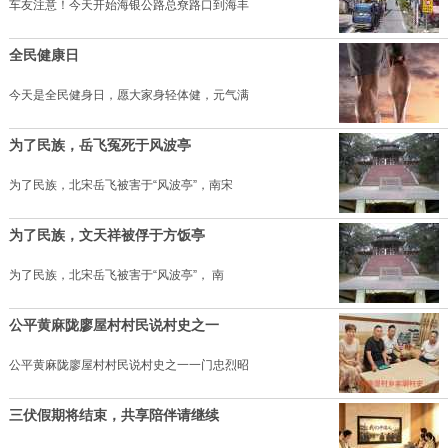
车友注意！今天开始海银公路总尞路口到海丰
全民健康日
今天是全民健身日，愿大家身轻体健，元气满
为了民族，岳飞冤死于风波亭
为了民族，北宋岳飞被害于“风波亭”，南宋
为了民族，文天祥被俘于方饭亭
为了民族，北宋岳飞被害于“风波亭”， 南
公平黄麻陇廖屋村村民说村史之一
公平黄麻陇廖屋村村民说村史之一一门忠烈昭
三伏假期将结束，共享陪伴请继续