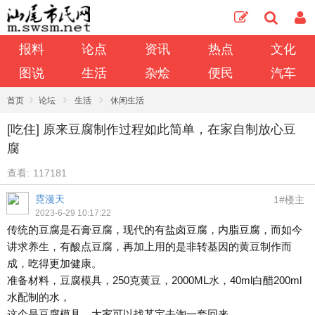
报料
论点
资讯
热点
文化
图说
生活
杂烩
便民
汽车
›
›
›
首页
论坛
生活
休闲生活
[吃住] 原来豆腐制作过程如此简单，在家自制放心豆
腐
查看:
117181
霓漫天
1#楼主
2023-6-29 10:17:22
传统的豆腐是石膏豆腐，现代的有盐卤豆腐，内脂豆腐，而如今
讲求养生，有酸点豆腐，再加上用的是非转基因的黄豆制作而
成，吃得更加健康。
准备材料，豆腐模具，250克黄豆，2000ML水，40ml白醋200ml
水配制的水，
这个是豆腐模具，大家可以找某宝去淘一套回来