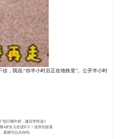
不信，我说:“你半小时后正在地铁里”。公开半小时
骨”别只喝牛奶，建议常吃这3
致4岁女儿住进ICU！这些坑娃退
，厨师可以共存吗