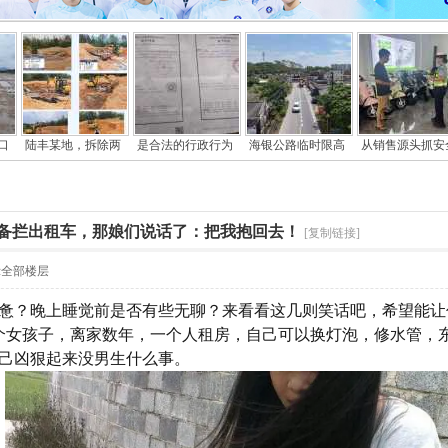
口
陆丰某地，拆除两
是合法的行政行为
海银公路临时限高
从销售源头抓安
备拦出租车，那娘们说话了：把我抱回去！
[复制链接]
示全部楼层
惫？晚上睡觉前是否有些无聊？来看看这几则笑话吧，希望能让
个女孩子，离家数年，一个人租房，自己可以换灯泡，修水管，
己凶狠起来没男生什么事。