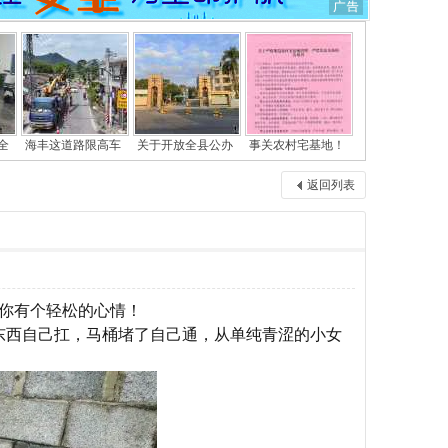
全
海丰这道路限高车
关于开放全县公办
事关农村宅基地！
返回列表
你有个轻松的心情！
东西自己扛，马桶堵了自己通，从单纯青涩的小女