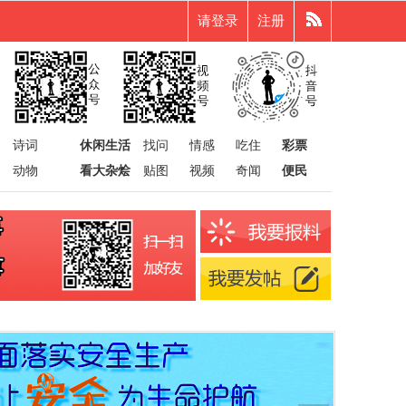
请登录
注册
诗词
休闲生活
找问
情感
吃住
彩票
动物
看大杂烩
贴图
视频
奇闻
便民