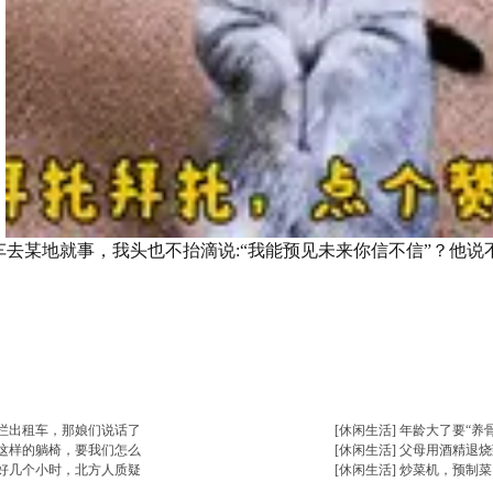
车去某地就事，我头也不抬滴说:“我能预见未来你信不信”？他说
楼主热帖
拦出租车，那娘们说话了
[休闲生活]
年龄大了要“养
这样的躺椅，要我们怎么
[休闲生活]
父母用酒精退烧
好几个小时，北方人质疑
[休闲生活]
炒菜机，预制菜