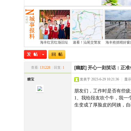
海丰红宫红场旧址
速看！汕尾交警发
海丰抢抓晴好窗
尾
[幽默]
开心一刻笑话：正准
查看:
131228
|
回复:
1
糖宝
发表于 2023-6-29 10:21:36
|
显
朋友们，工作时是否有些疲
1、我给段友吹个牛，我一
生变成了厚脸皮的阿姨，自
市