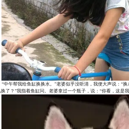
：“中午帮我给鱼缸换换水。”老婆似乎没听清，我便大声说：“
哪儿换了？”我指着鱼缸问。老婆拿过一个瓶子，说：“你看，这是