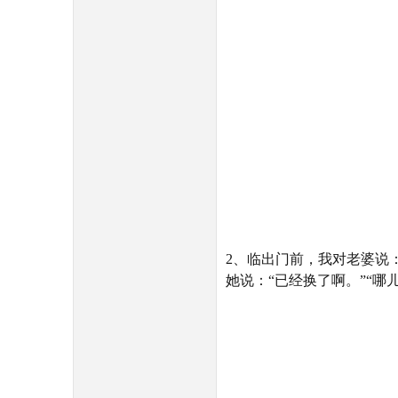
民
2、临出门前，我对老婆说
她说：“已经换了啊。”“
网