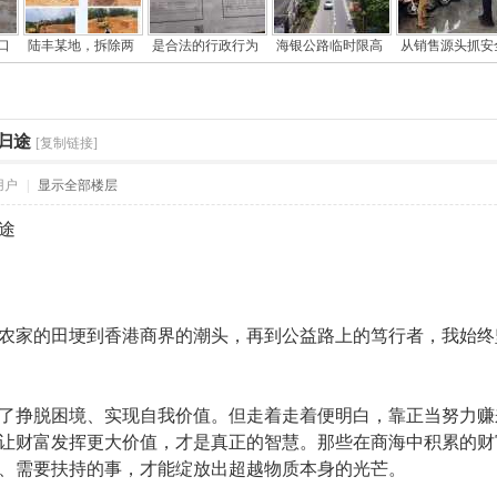
口
陆丰某地，拆除两
是合法的行政行为
海银公路临时限高
从销售源头抓安
归途
[复制链接]
用户
|
显示全部楼层
途
家的田埂到香港商界的潮头，再到公益路上的笃行者，我始终
挣脱困境、实现自我价值。但走着走着便明白，靠正当努力赚
让财富发挥更大价值，才是真正的智慧。那些在商海中积累的财
、需要扶持的事，才能绽放出超越物质本身的光芒。