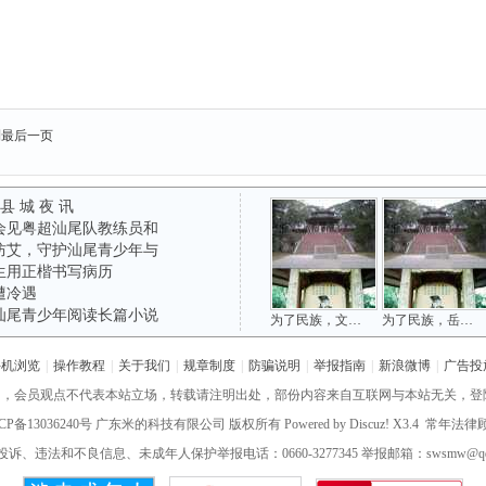
到最后一页
 县 城 夜 讯
会见粤超汕尾队教练员和
防艾，守护汕尾青少年与
生用正楷书写病历
遭冷遇
汕尾青少年阅读长篇小说
为了民族，文天祥被俘于方饭亭
为了民族，岳飞冤死于风波亭
手机浏览
|
操作教程
|
关于我们
|
规章制度
|
防骗说明
|
举报指南
|
新浪微博
|
广告投
网，会员观点不代表本站立场，转载请注明出处，部份内容来自互联网与本站无关，登
CP备13036240号
广东米的科技有限公司 版权所有 Powered by
Discuz!
X3.4 常年法
诉、违法和不良信息、未成年人保护举报电话：0660-3277345 举报邮箱：swsmw@qq.