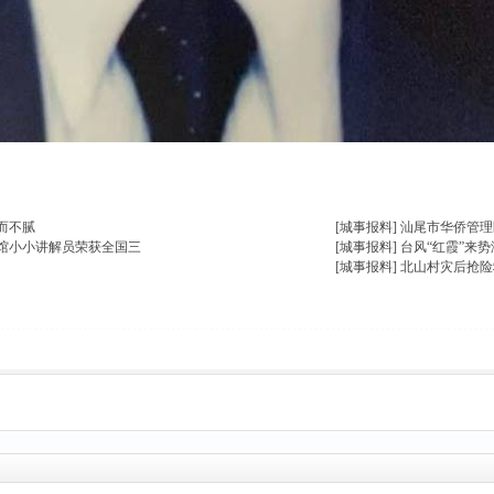
楼主热帖
而不腻
[城事报料]
汕尾市华侨管理
馆小小讲解员荣获全国三
[城事报料]
台风“红霞”来
[城事报料]
北山村灾后抢险