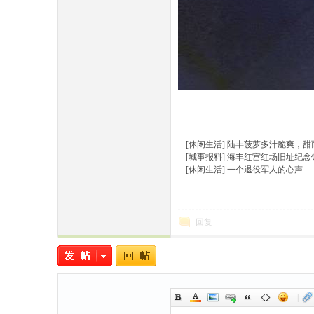
[休闲生活]
陆丰菠萝多汁脆爽，甜
[城事报料]
海丰红宫红场旧址纪念
[休闲生活]
一个退役军人的心声
回复
|