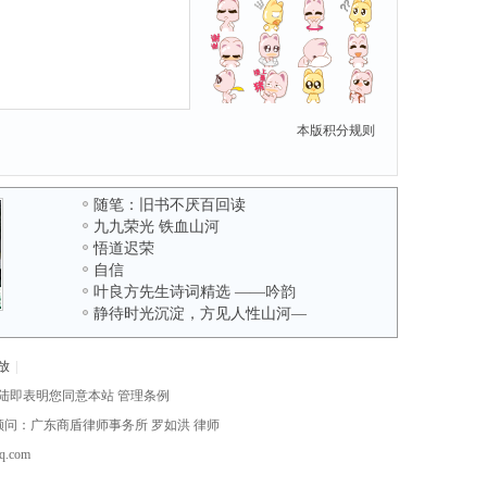
本版积分规则
随笔：旧书不厌百回读
九九荣光 铁血山河
悟道迟荣
自信
叶良方先生诗词精选 ——吟韵
静待时光沉淀，方见人性山河—
放
|
陆即表明您同意本站
管理条例
律顾问：广东商盾律师事务所
罗如洪
律师
com