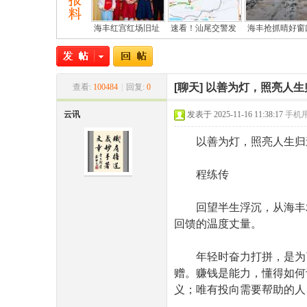
海丰红宫红场旧址
速看！汕尾交警发
海丰抢抓晴好窗
[聊天]
以善为灯，照亮人生
查看:
100484
|
回复:
0
云讯
发表于 2025-11-16 11:38:17
手机
尾
以善为灯，照亮人生归
程练传
回望半生浮沉，从海丰农
回馈的温度丈量。
年轻时奋力打拼，是为了
市
赠。赚钱是能力，懂得如何
义；唯有投向需要帮助的人