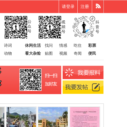
请登录
注册
诗词
休闲生活
找问
情感
吃住
彩票
动物
看大杂烩
贴图
视频
奇闻
便民