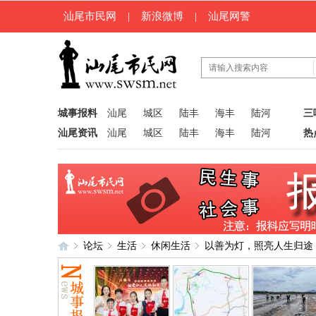
汕尾市民网
|
新浪微博
|
汕尾网警
城事报料
汕尾
城区
陆丰
海丰
陆河
三
汕尾资讯
汕尾
城区
陆丰
海丰
陆河
热
论坛
生活
休闲生活
以善为灯，照亮人生归途
汕
»
›
›
›