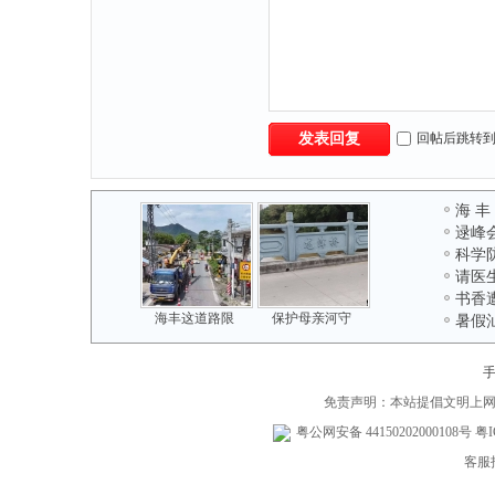
回帖后跳转
发表回复
海 丰
逯峰
科学
请医
书香
海丰这道路限
保护母亲河守
暑假
免责声明：本站提倡文明上
粤公网安备 44150202000108号
粤I
客服投