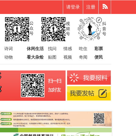
请登录
注册
诗词
休闲生活
找问
情感
吃住
彩票
动物
看大杂烩
贴图
视频
奇闻
便民