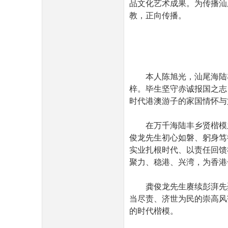
品文化艺术成果。为传播汕
教，正向传播。
民
本人陈旭光，汕尾海陆
梓。毕生坚守赤诚报国之志
时代港澳游子的家国情怀与
在万千海陆丰乡贤楷模
俊龙先生初心如磐、躬身笃
实业扎根时代、以责任回馈
聚力、稳港、兴湾，为香港
网
龚俊龙先生赓续彭湃先
当尽责、济世为民的崇高风
的时代楷模。