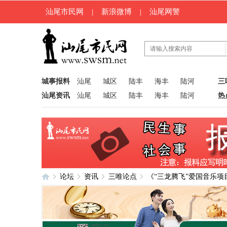
汕尾市民网
|
新浪微博
|
汕尾网警
城事报料
汕尾
城区
陆丰
海丰
陆河
三
汕尾资讯
汕尾
城区
陆丰
海丰
陆河
热
论坛
资讯
三唯论点
《“三龙腾飞”爱国音乐项
汕
»
›
›
›