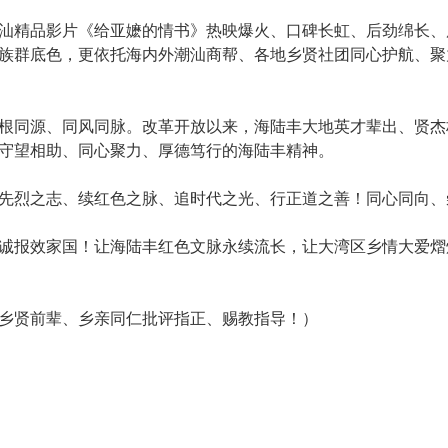
汕精品影片《给亚嬷的情书》热映爆火、口碑长虹、后劲绵长、
族群底色，更依托海内外潮汕商帮、各地乡贤社团同心护航、聚
根同源、同风同脉。改革开放以来，海陆丰大地英才辈出、贤杰
守望相助、同心聚力、厚德笃行的海陆丰精神。
先烈之志、续红色之脉、追时代之光、行正道之善！同心同向、
诚报效家国！让海陆丰红色文脉永续流长，让大湾区乡情大爱熠
乡贤前辈、乡亲同仁批评指正、赐教指导！）