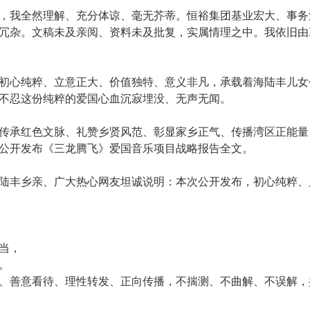
，我全然理解、充分体谅、毫无芥蒂。恒裕集团基业宏大、事务
冗杂。文稿未及亲阅、资料未及批复，实属情理之中。我依旧由
初心纯粹、立意正大、价值独特、意义非凡，承载着海陆丰儿女
不忍这份纯粹的爱国心血沉寂埋没、无声无闻。
传承红色文脉、礼赞乡贤风范、彰显家乡正气、传播湾区正能量
公开发布《三龙腾飞》爱国音乐项目战略报告全文。
陆丰乡亲、广大热心网友坦诚说明：本次公开发布，初心纯粹、
当，
。
、善意看待、理性转发、正向传播，不揣测、不曲解、不误解，