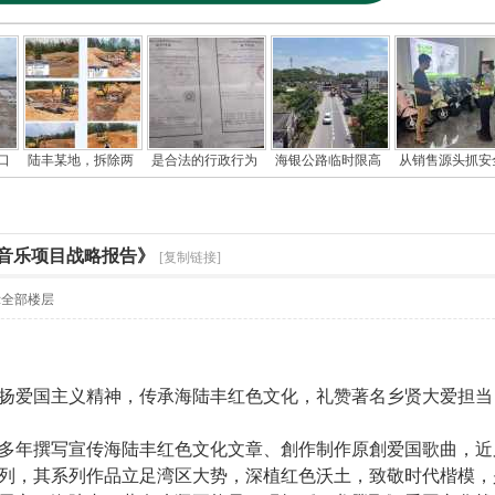
口
陆丰某地，拆除两
是合法的行政行为
海银公路临时限高
从销售源头抓安
国音乐项目战略报告》
[复制链接]
示全部楼层
扬爱国主义精神，传承海陆丰红色文化，礼赞著名乡贤大爱担当
多年撰写宣传海陆丰红色文化文章、創作制作原創爱国歌曲，近
列，其系列作品立足湾区大势，深植红色沃土，致敬时代楷模，