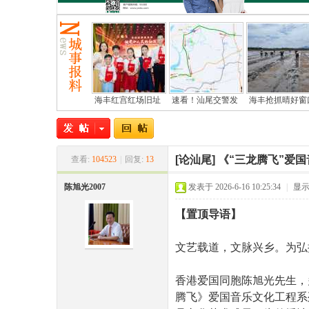
海丰红宫红场旧址
速看！汕尾交警发
海丰抢抓晴好窗
尾
[论汕尾]
《“三龙腾飞”爱
查看:
104523
|
回复:
13
陈旭光2007
发表于 2026-6-16 10:25:34
|
显
【置顶导语】
文艺载道，文脉兴乡。为弘
市
香港爱国同胞陈旭光先生，
腾飞》爱国音乐文化工程系