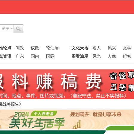
帖子
唯论点
问政
议政
论汕尾
文化天地
名人
风采
文学
点资讯
广东
国内
国际
图看汕尾
风光
人像
纪实
目战略报告》