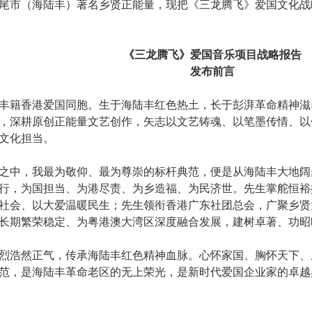
尾市（海陆丰）著名乡贤正能量，现把《三龙腾飞》爱国文化战
《三龙腾飞》爱国音乐项目战略报告
发布前言
丰籍香港爱国同胞。生于海陆丰红色热土，长于彭湃革命精神滋
，深耕原创正能量文艺创作，矢志以文艺铸魂、以笔墨传情、以
文化担当。
之中，我最为敬仰、最为尊崇的标杆典范，便是从海陆丰大地阔
行，为国担当、为港尽责、为乡造福、为民济世。先生掌舵恒裕
社会、以大爱温暖民生；先生领衔香港广东社团总会，广聚乡贤
长期繁荣稳定、为粤港澳大湾区深度融合发展，建树卓著、功昭
烈浩然正气，传承海陆丰红色精神血脉。心怀家国、胸怀天下、
范，是海陆丰革命老区的无上荣光，是新时代爱国企业家的卓越