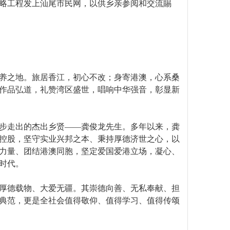
略工程发上汕尾市民网，以供乡亲参阅和交流賜
养之地。旅居香江，初心不改；身寄港澳，心系桑
作品弘道，礼赞湾区盛世，唱响中华强音，彰显新
步走出的杰出乡贤——龚俊龙先生。多年以来，龚
控股，坚守实业兴邦之本、秉持厚德济世之心，以
力量、团结港澳同胞，坚定爱国爱港立场，凝心、
时代。
厚德载物、大爱无疆。其崇德向善、无私奉献、担
典范，更是全社会值得敬仰、值得学习、值得传颂