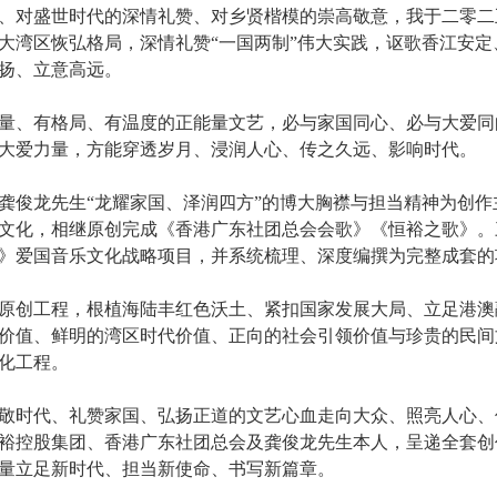
、对盛世时代的深情礼赞、对乡贤楷模的崇高敬意，我于二零二
大湾区恢弘格局，深情礼赞“一国两制”伟大实践，讴歌香江安
扬、立意高远。
量、有格局、有温度的正能量文艺，必与家国同心、必与大爱同
大爱力量，方能穿透岁月、浸润人心、传之久远、影响时代。
龚俊龙先生“龙耀家国、泽润四方”的博大胸襟与担当精神为创
文化，相继原创完成《香港广东社团总会会歌》《恒裕之歌》。
》爱国音乐文化战略项目，并系统梳理、深度编撰为完整成套的
原创工程，根植海陆丰红色沃土、紧扣国家发展大局、立足港澳
价值、鲜明的湾区时代价值、正向的社会引领价值与珍贵的民间
化工程。
敬时代、礼赞家国、弘扬正道的文艺心血走向大众、照亮人心、
裕控股集团、香港广东社团总会及龚俊龙先生本人，呈递全套创
量立足新时代、担当新使命、书写新篇章。