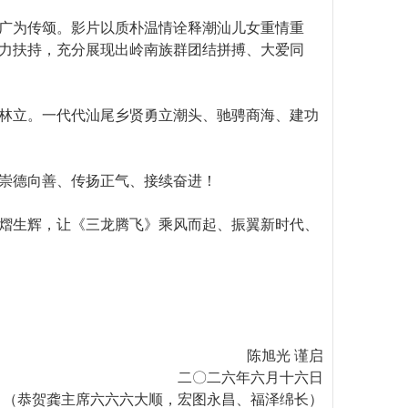
广为传颂。影片以质朴温情诠释潮汕儿女重情重
力扶持，充分展现出岭南族群团结拼搏、大爱同
林立。一代代汕尾乡贤勇立潮头、驰骋商海、建功
崇德向善、传扬正气、接续奋进！
熠生辉，让《三龙腾飞》乘风而起、振翼新时代、
陈旭光 谨启
二〇二六年六月十六日
（恭贺龚主席六六六大顺，宏图永昌、福泽绵长）