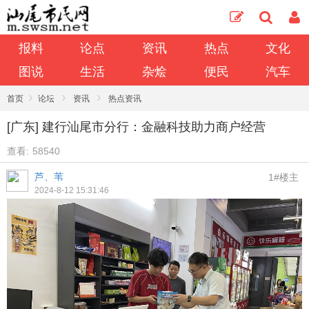
报料
论点
资讯
热点
文化
图说
生活
杂烩
便民
汽车
›
›
›
首页
论坛
资讯
热点资讯
[广东] 建行汕尾市分行：金融科技助力商户经营
查看:
58540
芦、苇
1#楼主
2024-8-12 15:31:46